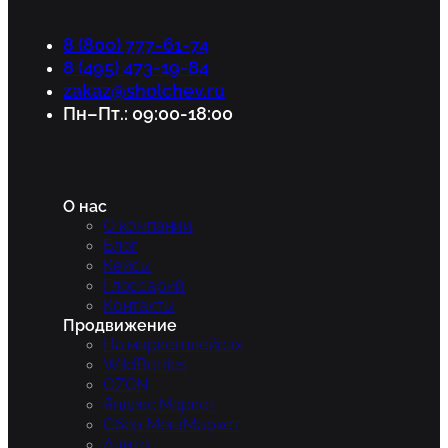
8 (800) 777-61-74
8 (495) 473-19-84
zakaz@sholchev.ru
Пн–Пт.: 09:00-18:00
О нас
О компании
Блог
Кейсы
Глоссарий
Контакты
Продвижение
На маркетплейсах
WildBerries
OZON
Яндекс.Маркет
Сбер МегаМаркет
Авито