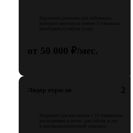
Идеальное решение для небольших
интернет-магазинов (менее 5 товарных
категорий) и сайтов услуг.
от 50 000 ₽/мес.
2
Лидер отрасли
Подходит для магазинов с 10 товарными
категориями и более, для сайтов услуг
в высококонкурентной тематике.