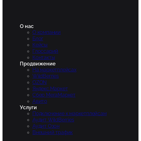
О нас
О компании
Блог
Кейсы
Глоссарий
Контакты
Продвижение
На маркетплейсах
WildBerries
OZON
Яндекс.Маркет
Сбер МегаМаркет
Авито
Услуги
Подключение к маркетплейсам
Аудит WildBerries
Аудит Озон
Внешний трафик