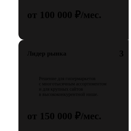
от 100 000 ₽/мес.
3
Лидер рынка
Решение для гипермаркетов
с многотысячным ассортиментом
и для крупных сайтов
в высококонкурентной нише.
от 150 000 ₽/мес.