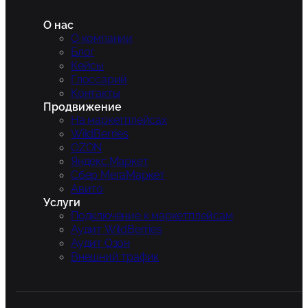
О нас
О компании
Блог
Кейсы
Глоссарий
Контакты
Продвижение
На маркетплейсах
WildBerries
OZON
Яндекс.Маркет
Сбер МегаМаркет
Авито
Услуги
Подключение к маркетплейсам
Аудит WildBerries
Аудит Озон
Внешний трафик