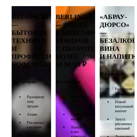
DELONGHI
BERLINGO
«АБРАУ-
—
— БРЕНД
ДЮРСО»
БЫТОВАЯ
КАНЦЕЛЯРСКИХ
—
ТЕХНИКА
ТОВАРОВ
БЕЗАЛКО
И
С ОБОРОТОМ
ВИНА
ПРОФЕССИОНАЛЬНЫЕ
БОЛЕЕ
И НАПИТК
КОФЕМАШИНЫ
10 МЛН ₽
Что сделали:
Что сделали:
Что сделали:
Расширили
ассортимент
Расширили
Снизили
зону
ДРР
Новый
продаж
до 6%
визуальный
контент
Акции
Оптимизировали
контент
Запуск
Рекламные
рекламных
кампании
Вышли
кампаний
в топ
Контент
категорий
Лидерство