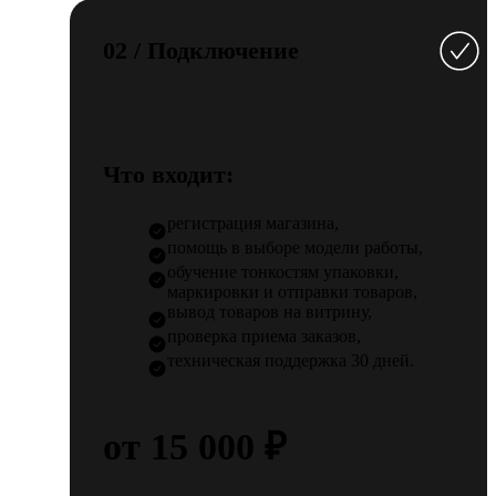
02 / Подключение
Что входит:
регистрация магазина,
помощь в выборе модели работы,
обучение тонкостям упаковки,
маркировки и отправки товаров,
вывод товаров на витрину,
проверка приема заказов,
техническая поддержка 30 дней.
от 15 000 ₽