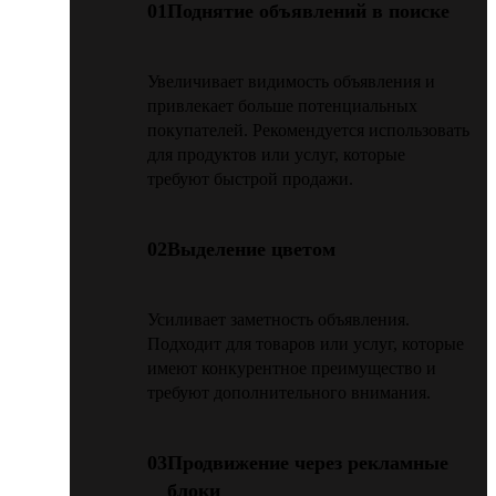
01
Поднятие объявлений в поиске
Увеличивает видимость объявления и
привлекает больше потенциальных
покупателей. Рекомендуется использовать
для продуктов или услуг, которые
требуют быстрой продажи.
02
Выделение цветом
Усиливает заметность объявления.
Подходит для товаров или услуг, которые
имеют конкурентное преимущество и
требуют дополнительного внимания.
03
Продвижение через рекламные
блоки