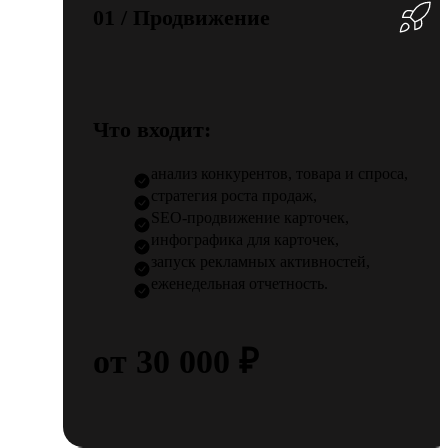
01 / Продвижение
Что входит:
анализ конкурентов, товара и спроса,
стратегия роста продаж,
SEO-продвижение карточек,
инфографика для карточек,
запуск рекламных активностей,
еженедельная отчетность.
от 30 000 ₽