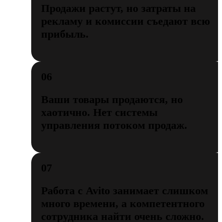
Продажи растут, но затраты на
рекламу и комиссии съедают всю
прибыль.
06
Ваши товары продаются, но
хаотично. Нет системы
управления потоком продаж.
07
Работа с Avito занимает слишком
много времени, а компетентного
сотрудника найти очень сложно.