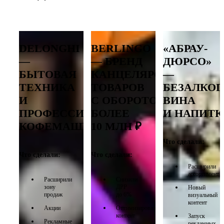
DELONGHI
BERLINGO
«АБРАУ-
—
— БРЕНД
ДЮРСО»
БЫТОВАЯ
КАНЦЕЛЯРСКИХ
—
ТЕХНИКА
ТОВАРОВ
БЕЗАЛКО
И
С ОБОРОТОМ
ВИНА
ПРОФЕССИОНАЛЬНЫЕ
БОЛЕЕ
И НАПИТК
КОФЕМАШИНЫ
10 МЛН ₽
Что сделали:
Что сделали:
Что сделали:
Расширили
ассортимент
Расширили
Снизили
зону
ДРР
Новый
продаж
до 6%
визуальный
контент
Акции
Оптимизировали
контент
Запуск
Рекламные
рекламных