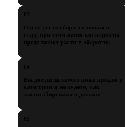
03
После роста оборотов начался
спад, при этом ваши конкуренты
продолжают расти в оборотах.
04
Вы достигли своего пика продаж в
категории и не знаете, как
масштабироваться дальше.
05