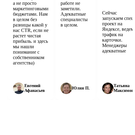
а не просто
работе не
маркетинговыми
заметили.
Сейчас
бюджетами. Нам
Адекватные
запускаем спец
в целом без
специалисты
проект на
разницы какой у
в целом.
Яндексе, ведем
нас CTR, если не
трафик на
растет чистая
карточки.
прибыль. и здесь
Менеджеры
мы нашли
адекватные
понимание с
собственником
агентства)
Евгений
Татьяна
Юлия П.
Афанасьев
Максимов