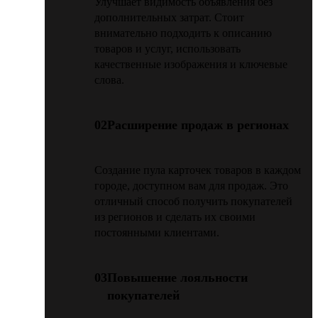
Улучшает видимость объявления без
дополнительных затрат. Стоит
внимательно подходить к описанию
товаров и услуг, использовать
качественные изображения и ключевые
слова.
02
Расширение продаж в регионах
Создание пула карточек товаров в каждом
городе, доступном вам для продаж. Это
отличный способ получить покупателей
из регионов и сделать их своими
постоянными клиентами.
03
Повышение лояльности
покупателей