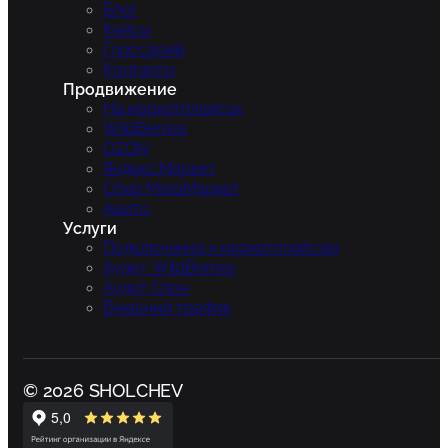
Блог
Кейсы
Глоссарий
Контакты
Продвижение
На маркетплейсах
WildBerries
OZON
Яндекс.Маркет
Сбер МегаМаркет
Авито
Услуги
Подключение к маркетплейсам
Аудит WildBerries
Аудит Озон
Внешний трафик
© 2026 SHOLCHEV