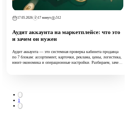
17.05.2026
17 минут
512
Аудит аккаунта на маркетплейсе: что это
и зачем он нужен
Аудит аккаунта — это системная проверка кабинета продавца
по 7 блокам: ассортимент, карточки, реклама, цены, логистика,
юнит-экономика и операционные настройки. Разбираем, зачем
он нужен растущим селлерам (а не только тем, у кого падают
продажи), 10 типовых ошибок аудита, пошаговый чек-лист
самопроверки и реальный кейс из категории home:
маржинальность поднялась на 6,5 п.п. за 8 недель при росте
оборота на 12%.
1