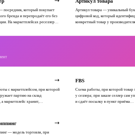
ер
Артикул товара
— посредник, который покупает
Артикул товара — уникальный бук
ого бренда и перепродаёт его без
цифровой код, который идентифи
ии. На маркетплейсах реселлеры
конкретный товар у производителя
а Wildberries и Ozon с товаром
продавца. На маркетплейсах разл
роизводителя.
артикул производителя, артикул п
артикул площадки.
мент
FBS
оты с маркетплейсом, при которой
Схема работы, при которой товар 
гружает партию на склад
у селлера; при заказе селлер сам у
 а маркетплейс хранит,
и сдаёт посылку в пункт приёма
ет и доставляет каждый заказ.
маркетплейса.
иппинг
инг — модель торговли, при