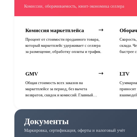
Комиссии, оборачиваемость, юнит-экономика селлера
Комиссия маркетплейса
Оборач
Процент от стоимости проданного товара,
Скорость,
который маркетплейс удерживает с селлера
склада. Ч
за размещение, обработку оплаты и трафик.
быстрее с
GMV
LTV
Общая стоимость всех заказов на
Суммарна
маркетплейсе за период, без вычета
приносит 
возвратов, скидок и комиссий. Главный
взаимодей
показатель размера бизнеса селлера или
ограничен
площадки.
площадке, 
Документы
Маркировка, сертификация, оферты и налоговый учёт