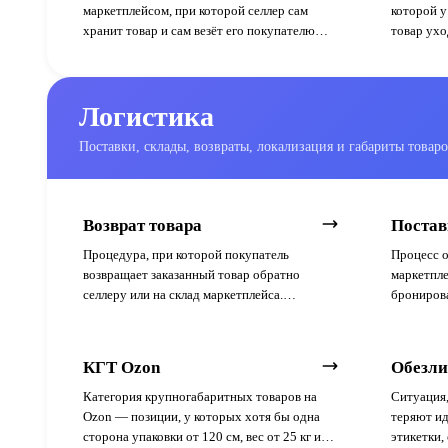
маркетплейсом, при которой селлер сам
которой у
хранит товар и сам везёт его покупателю
товар ух
силами своей курьерской службы.
склада по
Маркетплейс выступает только витриной и
витриной 
принимает оплату.
Логистика
Поставки, склады, возвраты, локализация и габариты товар
Возврат товара
Постав
Процедура, при которой покупатель
Процесс о
возвращает заказанный товар обратно
маркетпле
селлеру или на склад маркетплейса.
бронирова
Регулируется законом «О защите прав
до приёмк
потребителей» и внутренними правилами
площадки.
КГТ Ozon
Обезли
Категория крупногабаритных товаров на
Ситуация,
Ozon — позиции, у которых хотя бы одна
теряют ид
сторона упаковки от 120 см, вес от 25 кг или
этикетки,