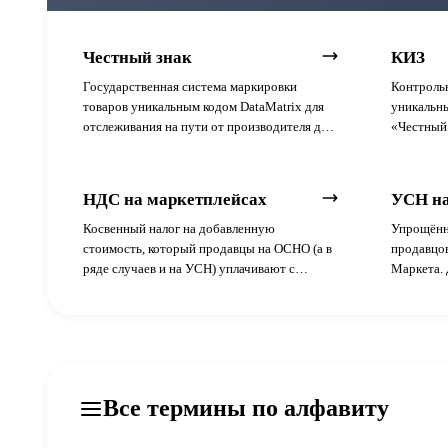
Честный знак
КИЗ
Государственная система маркировки
Контроль
товаров уникальным кодом DataMatrix для
уникальны
отслеживания на пути от производителя до
«Честный
покупателя.
единицу м
прослежи
НДС на маркетплейсах
УСН на
Косвенный налог на добавленную
Упрощённ
стоимость, который продавцы на ОСНО (а в
продавцов
ряде случаев и на УСН) уплачивают с
Маркета. 
оборота на Wildberries, Ozon и Яндекс
«Доходы»
Маркете. В 2026 году действуют ставки
расходы» 
20%, 10% или 0% — конкретная зависит от
регионах 
категории товара.
превышен
выручке к
НДС.
Все термины по алфавиту