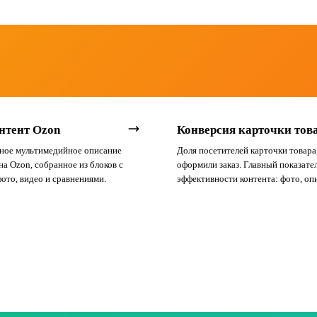
я. По остаткам товар на месте, но
операционных показателей селлер
лении заказа найти его
— напрямую влияет на маржиналь
но.
логистические расходы.
нтент Ozon
Конверсия карточки тов
ное мультимедийное описание
Доля посетителей карточки товара
на Ozon, собранное из блоков с
оформили заказ. Главный показате
фото, видео и сравнениями.
эффективности контента: фото, оп
цены, отзывов. Считается отдельн
— кликабельности в выдаче.