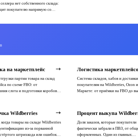
 селлера нет собственного склада:
одит покупателю напрямую со
ставщика. Продавец выступает
и зарабатывает на наценке.
ов
ка на маркетплейс
Логистика маркетплейс
тгрузки партии товара на склад
Система складов, хабов и доставки
йса по схеме FBO: от
покупателям на Wildberries, Ozon 
ния слота и подготовки коробов
Маркете: от приёмки на FBO до вы
и товара на полку площадки.
ПВЗ или курьерской доставки.
чка Wildberries
Процент выкупа Wildber
 когда товары на складе Wildberries
Доля заказов, которые покупатели
ентификацию из-за порванной
фактически забрали в ПВЗ, от общ
 стёртого штрихкода или ошибок
оформленных. Один из главных