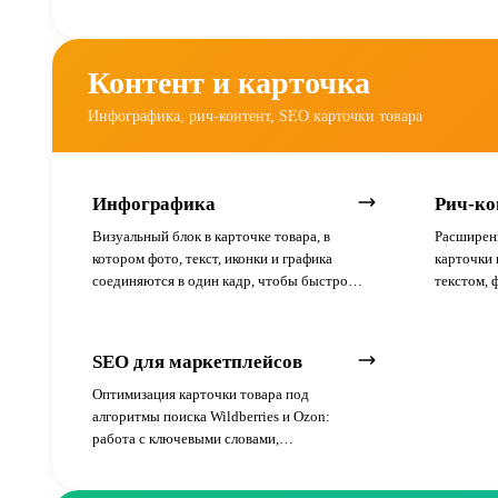
большой объёмный вес. Тарифы хранения и
размещени
доставки для КГТ кратно выше обычных.
при оформ
невозмож
Контент и карточка
Инфографика, рич-контент, SEO карточки товара
Инфографика
Рич-ко
Визуальный блок в карточке товара, в
Расширен
котором фото, текст, иконки и графика
карточки 
соединяются в один кадр, чтобы быстро
текстом, 
донести УТП до покупателя.
SEO для маркетплейсов
Оптимизация карточки товара под
алгоритмы поиска Wildberries и Ozon:
работа с ключевыми словами,
характеристиками, поведенческими
факторами и скоростью доставки.