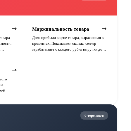
Маржинальность товара
товара
Доля прибыли в цене товара, выраженная в
имости,
процентах. Показывает, сколько селлер
,
зарабатывает с каждого рубля выручки до
учёта операционных расходов.
вого
на
лей.
тивности
6 терминов