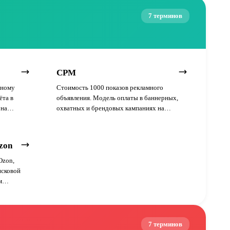
7 терминов
CPM
мному
Стоимость 1000 показов рекламного
ёта в
объявления. Модель оплаты в баннерных,
 на
охватных и брендовых кампаниях на
маркетплейсах и во внешних каналах.
zon
Ozon,
исковой
м
7 терминов