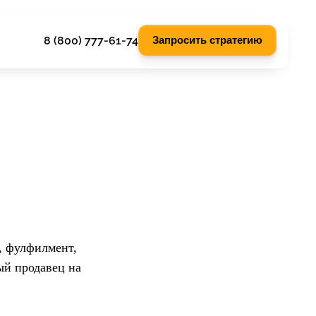
8 (800) 777-61-74
Запросить стратегию
, фулфилмент,
ый продавец на