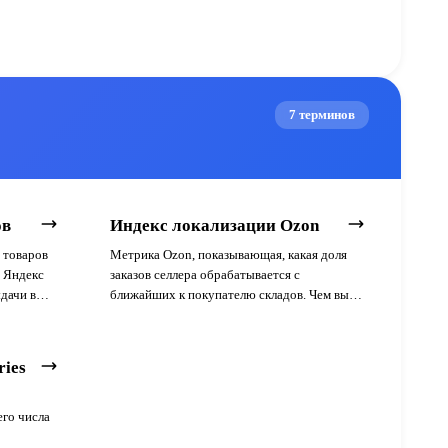
7 терминов
ов
Индекс локализации Ozon
 товаров
Метрика Ozon, показывающая, какая доля
и Яндекс
заказов селлера обрабатывается с
дачи в
ближайших к покупателю складов. Чем выше
индекс — тем дешевле логистика и тем выше
позиции карточки в поиске.
ries
его числа