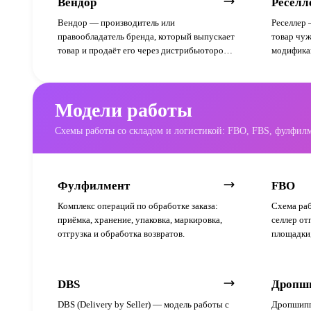
Вендор
Реселл
Вендор — производитель или
Реселлер 
правообладатель бренда, который выпускает
товар чуж
товар и продаёт его через дистрибьюторов,
модификац
дилеров или напрямую на маркетплейсе под
выходят н
собственной торговой маркой.
другого п
Модели работы
Схемы работы со складом и логистикой: FBO, FBS, фулфил
Фулфилмент
FBO
Комплекс операций по обработке заказа:
Схема раб
приёмка, хранение, упаковка, маркировка,
селлер от
отгрузка и обработка возвратов.
площадки,
упаковыва
DBS
Дропш
DBS (Delivery by Seller) — модель работы с
Дропшипп