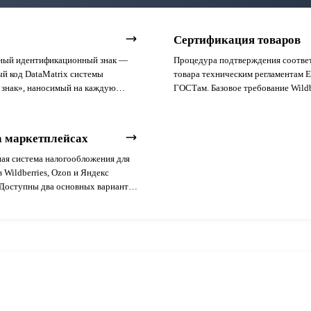
Сертификация товаров
ный идентификационный знак —
Процедура подтверждения соотве
й код DataMatrix системы
товара техническим регламентам 
 знак», наносимый на каждую
ГОСТам. Базовое требование Wildb
аркируемого товара для
Ozon при загрузке карточек больш
ваемости.
категорий.
 маркетплейсах
ая система налогообложения для
 Wildberries, Ozon и Яндекс
Доступны два основных варианта:
 со ставкой 6% и «Доходы минус
со ставкой 15% (в отдельных
— от 5%). С 2025 года при
ии установленного лимита по
 УСН добавилась обязанность по