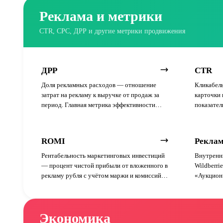
Реклама и метрики
CTR, CPC, ДРР и другие метрики продвижения
ДРР
CTR
Доля рекламных расходов — отношение
Кликабель
затрат на рекламу к выручке от продаж за
карточки 
период. Главная метрика эффективности
показател
рекламы на маркетплейсах.
заголовка.
ROMI
Реклам
Рентабельность маркетинговых инвестиций
Внутренн
— процент чистой прибыли от вложенного в
Wildberri
рекламу рубля с учётом маржи и комиссий
«Аукцион»
маркетплейса.
автоматич
форматы.
Экономика