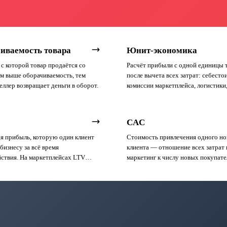
иваемость товара
Юнит-экономика
 с которой товар продаётся со
Расчёт прибыли с одной единицы 
ем выше оборачиваемость, тем
после вычета всех затрат: себесто
еллер возвращает деньги в оборот.
комиссии маркетплейса, логистики
хранения, рекламы и налогов.
CAC
я прибыль, которую один клиент
Стоимость привлечения одного но
бизнесу за всё время
клиента — отношение всех затрат 
ствия. На маркетплейсах LTV
маркетинг к числу новых покупате
, потому что клиент принадлежит
Базовая метрика для оценки эффек
а не селлеру.
рекламы.