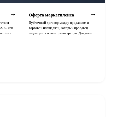
Оферта маркетплейса
тствия
Публичный договор между продавцом и
ЕАЭС или
торговой площадкой, который продавец
erries и
акцептует в момент регистрации. Документ
инства
фиксирует размер комиссий, штрафные
санкции, ответственность за качество товара
и право площадки приостанавливать доступ
к личному кабинету.