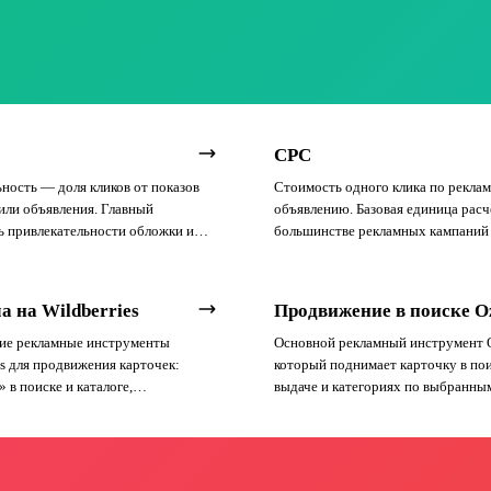
CPC
ность — доля кликов от показов
Стоимость одного клика по рекла
или объявления. Главный
объявлению. Базовая единица расч
ь привлекательности обложки и
большинстве рекламных кампаний
маркетплейсах.
а на Wildberries
Продвижение в поиске O
ие рекламные инструменты
Основной рекламный инструмент 
es для продвижения карточек:
который поднимает карточку в по
 в поиске и каталоге,
выдаче и категориях по выбранны
еские кампании и баннерные
запросам через аукцион ставок.