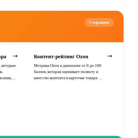
а на WB
ность и
5 терминов
ара
Контент-рейтинг Ozon
, которые
Метрика Ozon в диапазоне от 0 до 100
ль
баллов, которая оценивает полноту и
исания,
качество контента в карточке товара:
о от CTR
характеристики, фото, видео, рич-контент и
описание.