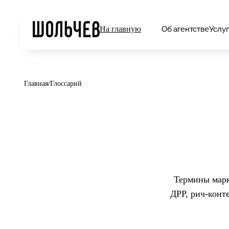
Об агентстве
Услу
На главную
Главная
/
Глоссарий
Термины марк
ДРР, рич-конт