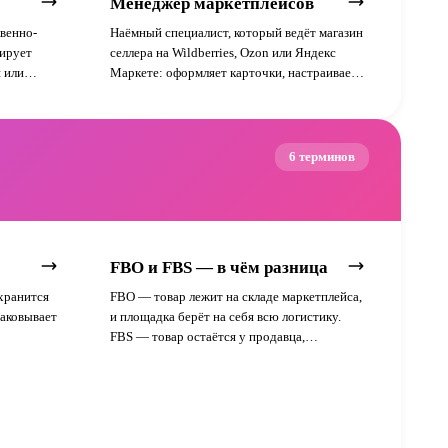
Менеджер маркетплейсов
венно-
Наёмный специалист, который ведёт магазин
цирует
селлера на Wildberries, Ozon или Яндекс
 или
Маркете: оформляет карточки, настраивает
ичают
рекламу, анализирует продажи и
родавца и
контролирует поставки.
6 терминов
FBO и FBS — в чём разница
хранится
FBO — товар лежит на складе маркетплейса,
паковывает
и площадка берёт на себя всю логистику.
FBS — товар остаётся у продавца,
маркетплейс отвечает только за доставку до
покупателя.