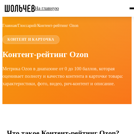
На главную
Главная
/
Глоссарий
/
Контент-рейтинг Ozon
КОНТЕНТ И КАРТОЧКА
Контент-рейтинг Ozon
Метрика Ozon в диапазоне от 0 до 100 баллов, которая
оценивает полноту и качество контента в карточке товара:
характеристики, фото, видео, рич-контент и описание.
Что такое Контент-рейтинг Ozon?