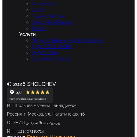
WildBerries
OZON
Яндекс.Маркет
Сбер МегаМаркет
Авито
Услуги
Подключение к маркетплейсам
Аудит WildBerries
Аудит Озон
Внешний трафик
© 2026 SHOLCHEV
ИП Шольчев Евгений Геннадиевич
Россия, г. Москва, ул. Нагатинская, 16
ОГРНИП 321774600729759
ИНН 621403116714