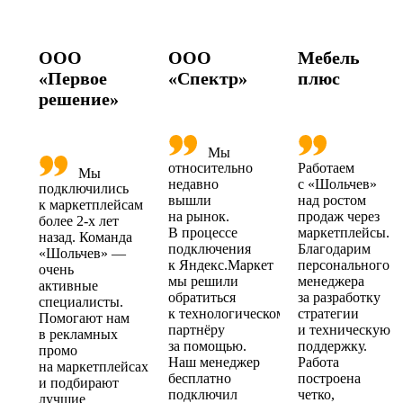
ООО
ООО
Мебель
«Первое
«Спектр»
плюс
решение»
Мы
относительно
Работаем
Мы
недавно
с «Шольчев»
подключились
вышли
над ростом
к маркетплейсам
на рынок.
продаж через
более 2-х лет
В процессе
маркетплейсы.
назад. Команда
подключения
Благодарим
«Шольчев» —
к Яндекс.Маркет
персонального
очень
мы решили
менеджера
активные
обратиться
за разработку
специалисты.
к технологическому
стратегии
Помогают нам
партнёру
и техническую
в рекламных
за помощью.
поддержку.
промо
Наш менеджер
Работа
на маркетплейсах
бесплатно
построена
и подбирают
подключил
четко,
лучшие