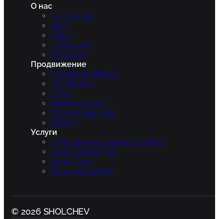
О нас
О компании
Блог
Кейсы
Глоссарий
Контакты
Продвижение
На маркетплейсах
WildBerries
OZON
Яндекс.Маркет
Сбер МегаМаркет
Авито
Услуги
Подключение к маркетплейсам
Аудит WildBerries
Аудит Озон
Внешний трафик
© 2026 SHOLCHEV