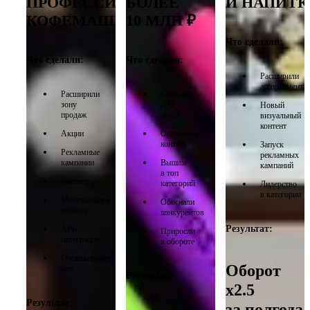
ПРОФЕССИОНАЛЬНЫЕ
БОЛЕЕ
И НАПИТК
КОФЕМАШИНЫ
10 МЛН ₽
Что сделали:
Что сделали:
Что сделали:
Расширили
ассортимент
Расширили
Снизили
зону
ДРР
Новый
продаж
до 6%
визуальный
контент
Акции
Оптимизировали
контент
Запуск
Рекламные
рекламных
кампании
Вышли
кампаний
в топ
Контент
категорий
Лидерство
в категории
Минимизация
Обогнали
ошибок
конкурентов
Результат:
API-
Приросли
интеграция
в обороте
Отслеживание
Оборот
цен
Результат:
х2.5
Результат:
за полгода