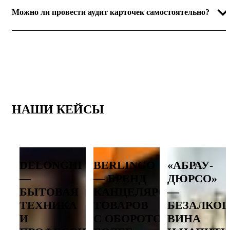
Можно ли провести аудит карточек самостоятельно?
НАШИ КЕЙСЫ
DELONGHI
BERLINGO
«АБРАУ-
—
— БРЕНД
ДЮРСО»
БЫТОВАЯ
КАНЦЕЛЯРСКИХ
—
ТЕХНИКА
ТОВАРОВ
БЕЗАЛКО
И
С ОБОРОТОМ
ВИНА