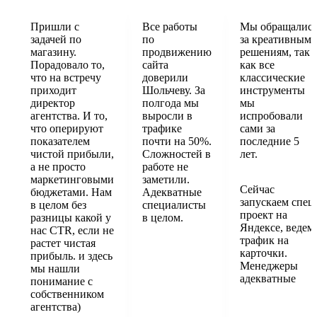
Пришли с
Все работы
Мы обращалис
задачей по
по
за креативным
магазину.
продвижению
решениям, так
Порадовало то,
сайта
как все
что на встречу
доверили
классические
приходит
Шольчеву. За
инструменты
директор
полгода мы
мы
агентства. И то,
выросли в
испробовали
что оперируют
трафике
сами за
показателем
почти на 50%.
последние 5
чистой прибыли,
Сложностей в
лет.
а не просто
работе не
маркетинговыми
заметили.
Сейчас
бюджетами. Нам
Адекватные
запускаем спец
в целом без
специалисты
проект на
разницы какой у
в целом.
Яндексе, ведем
нас CTR, если не
трафик на
растет чистая
карточки.
прибыль. и здесь
Менеджеры
мы нашли
адекватные
понимание с
собственником
агентства)