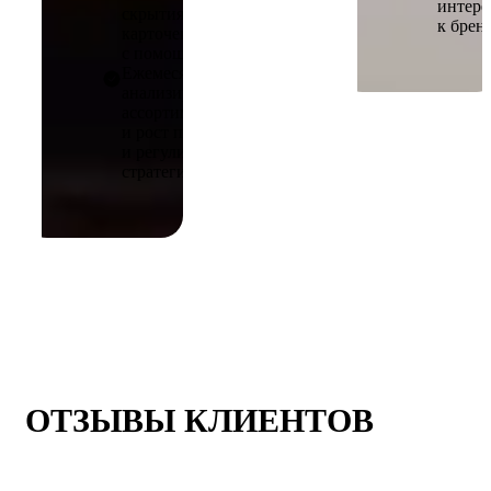
интере
скрытия
к бренд
карточек, дубли
с помощью API.
Ежемесячно
анализировали
ассортимент
и рост продаж
и регулировали
стратегию.
ОТЗЫВЫ КЛИЕНТОВ