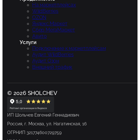
На маркетплейсах
WildBerries
OZON
Яндекс.Маркет
Сбер МегаМаркет
Авито
Услуги
Подключение к маркетплейсам
Аудит WildBerries
Аудит Озон
Внешний трафик
© 2026 SHOLCHEV
ИП Шольчев Евгений Геннадиевич
Россия, г. Москва, ул. Нагатинская, 16
ОГРНИП 321774600729759