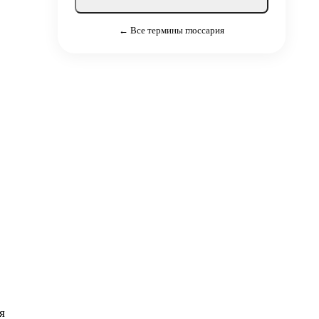
← Все термины глоссария
)
я