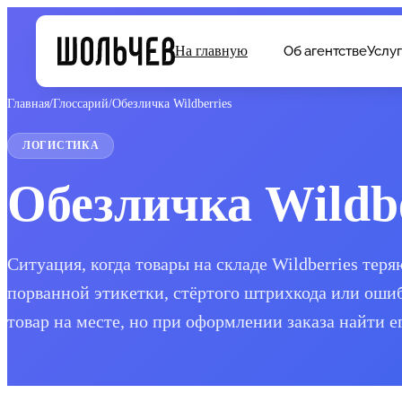
Об агентстве
Услу
На главную
Главная
/
Глоссарий
/
Обезличка Wildberries
ЛОГИСТИКА
Обезличка Wildbe
Ситуация, когда товары на складе Wildberries те
порванной этикетки, стёртого штрихкода или оши
товар на месте, но при оформлении заказа найти е