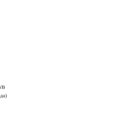
 WB
да)