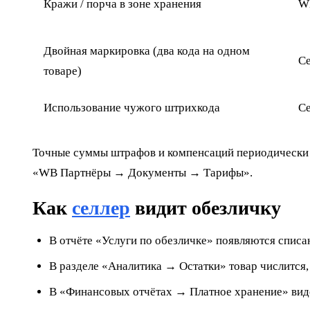
Кражи / порча в зоне хранения
W
Двойная маркировка (два кода на одном
С
товаре)
Использование чужого штрихкода
С
Точные суммы штрафов и компенсаций периодически 
«WB Партнёры → Документы → Тарифы».
Как
селлер
видит обезличку
В отчёте «Услуги по обезличке» появляются спис
В разделе «Аналитика → Остатки» товар числится, 
В «Финансовых отчётах → Платное хранение» виде