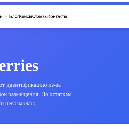
ги
Блог
Кейсы
Отзывы
Контакты
rries
ряют идентификацию из-за
бок размещения. По остаткам
го невозможно.