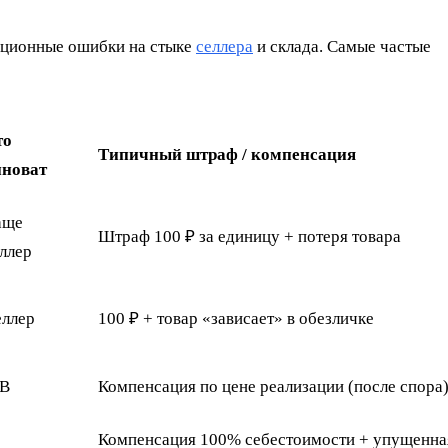
ационные ошибки на стыке
селлера
и склада. Самые частые
то
Типичный штраф / компенсация
иноват
аще
Штраф 100 ₽ за единицу + потеря товара
ллер
еллер
100 ₽ + товар «зависает» в обезличке
B
Компенсация по цене реализации (после спора
Компенсация 100% себестоимости + упущенна