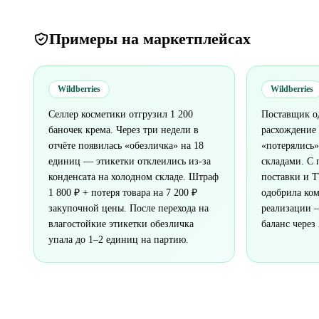
Примеры на маркетплейсах
Wildberries
Wildberries
Селлер косметики отгрузил 1 200
Поставщик о
баночек крема. Через три недели в
расхождение 
отчёте появилась «обезличка» на 18
«потерялись»
единиц — этикетки отклеились из-за
складами. С
конденсата на холодном складе. Штраф
поставки и 
1 800 ₽ + потеря товара на 7 200 ₽
одобрила ко
закупочной цены. После перехода на
реализации —
влагостойкие этикетки обезличка
баланс через
упала до 1–2 единиц на партию.