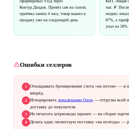
сформировал УПД через
КИТ, общая 
Контур.Диадок. Привёз сам на газели,
тыс. ₽. Посл
приёмка заняла 4 часа, товар вышел в
индекс лока
продажу уже на следующий день.
87%, а тариф
упал на 18%.
Ошибки селлеров
Откладывать бронирование слота «на потом» — в п
1
вперёд.
Игнорировать
локализацию Ozon
— отгрузка всей п
2
доставку до покупателя.
Не печатать штрихкоды заранее — на сборке партии 
3
Делать одну гигантскую поставку «на полгода» — р
4