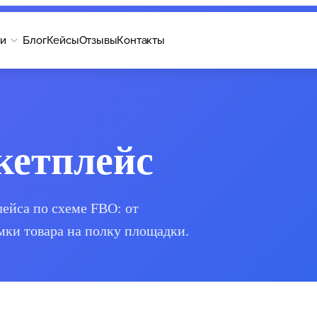
ги
Блог
Кейсы
Отзывы
Контакты
кетплейс
лейса по схеме FBO: от
мки товара на полку площадки.