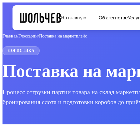
Об агентстве
Услу
На главную
Главная
/
Глоссарий
/
Поставка на маркетплейс
ЛОГИСТИКА
Поставка на мар
Процесс отгрузки партии товара на склад маркетп
бронирования слота и подготовки коробов до приё