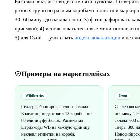
Базовый чек-лист сводится к пяти пунктам: 1) сверят
разных групп по разным коробам с понятной маркиров
30–60 минут до начала слота; 3) фотографировать ка
приёмкой; 4) использовать тестовые мини-поставки п
5) для Ozon — учитывать
индекс локализации
и не сли
Примеры на маркетплейсах
Wildberries
Ozon
Селлер забронировал слот на склад
Селлер косме
Коледино, подготовил 12 коробов по
поставку 1 5
80 единиц футболок. Распечатал
склада: 600 
штрихкоды WB на каждую единицу,
Тверь, 300 н
наклеил этикетки на короба,
Новосибирск.