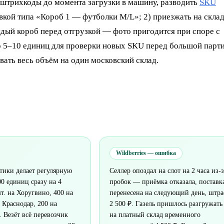
ь штрихкоды до момента загрузки в машину, разводить
SKU
кой типа «Короб 1 — футболки M/L»; 2) приезжать на склад
ждый короб перед отгрузкой — фото пригодится при споре с
о 5–10 единиц для проверки новых SKU перед большой парти
вать весь объём на один московский склад.
Wildberries — ошибка
тики делает регулярную
Селлер опоздал на слот на 2 часа из-з
00 единиц сразу на 4
пробок — приёмка отказала, поставк
шт. на Хоругвино, 400 на
перенесена на следующий день, штр
а Краснодар, 200 на
2 500 ₽. Газель пришлось разгружать
 Везёт всё перевозчик
на платный склад временного