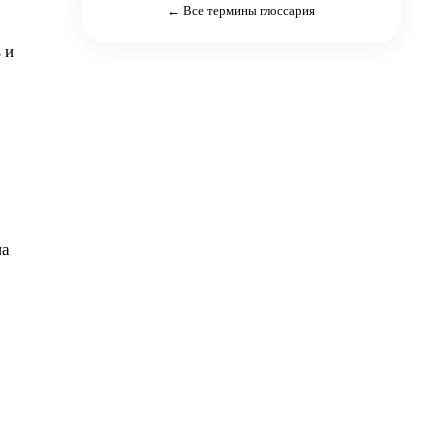
← Все термины глоссария
 и
на