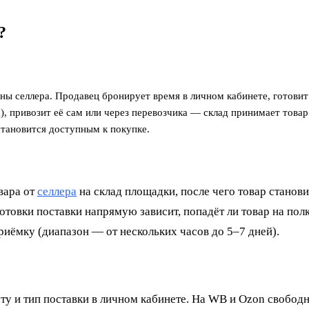
?
оны селлера. Продавец бронирует время в личном кабинете, готовит
, привозит её сам или через перевозчика — склад принимает товар
 становится доступным к покупке.
вара от
селлера
на склад площадки, после чего товар станови
готовки поставки напрямую зависит, попадёт ли товар на пол
риёмку (диапазон — от нескольких часов до 5–7 дней).
ату и тип поставки в личном кабинете. На WB и Ozon свобод