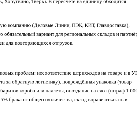
, Хоругвино, Тверь). В пересчёте на единицу обходится
ную компанию (Деловые Линии, ПЭК, КИТ, Главдоставка),
то обязательный вариант для региональных складов и партнё
бен для повторяющихся отгрузок.
иповых проблем: несоответствие штрихкодов на товаре и в 
та за обратную логистику), повреждённая упаковка (товар
абаритов короба или паллеты, опоздание на слот (штраф 1 00
 5% брака от общего количества, склад вправе отказать в