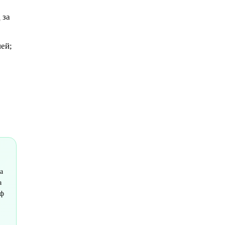
 за
ей;
а
а
аф