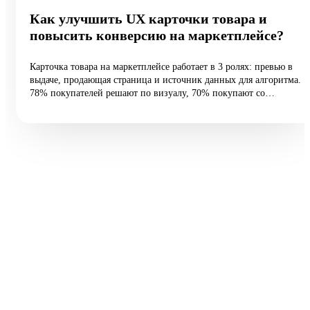
Как улучшить UX карточки товара и
повысить конверсию на маркетплейсе?
Карточка товара на маркетплейсе работает в 3 ролях: превью в
выдаче, продающая страница и источник данных для алгоритма.
78% покупателей решают по визуалу, 70% покупают со
смартфона, а средняя конверсия e-commerce — 2,27%.
Разбираем 5 типовых ошибок, 10 шагов улучшения и таблицу
различий между WB и Ozon: первые 60 vs 200 символов
заголовка, рейтинг с точностью до сотых, видео до 45 секунд и
блок совместимости.