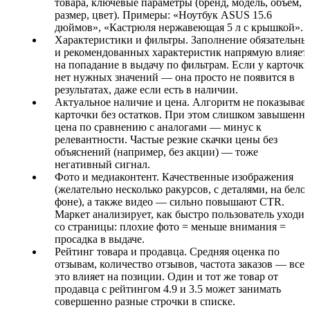
товара, ключевые параметры (бренд, модель, объем,
размер, цвет). Примеры: «Ноутбук ASUS 15.6
дюймов», «Кастрюля нержавеющая 5 л с крышкой».
Характеристики и фильтры. Заполнение обязательны
и рекомендованных характеристик напрямую влияет
на попадание в выдачу по фильтрам. Если у карточки
нет нужных значений — она просто не появится в
результатах, даже если есть в наличии.
Актуальное наличие и цена. Алгоритм не показывае
карточки без остатков. При этом слишком завышенна
цена по сравнению с аналогами — минус к
релевантности. Частые резкие скачки цены без
объяснений (например, без акции) — тоже
негативный сигнал.
Фото и медиаконтент. Качественные изображения
(желательно несколько ракурсов, с деталями, на бело
фоне), а также видео — сильно повышают CTR.
Маркет анализирует, как быстро пользователь уходит
со страницы: плохие фото = меньше внимания =
просадка в выдаче.
Рейтинг товара и продавца. Средняя оценка по
отзывам, количество отзывов, частота заказов — все
это влияет на позиции. Один и тот же товар от
продавца с рейтингом 4.9 и 3.5 может занимать
совершенно разные строчки в списке.