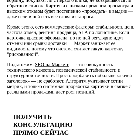
корзину, покупают ли с первого клика, не возвращаются ли
обратно в список. Карточка с низким временем просмотра и
высоким отказом будет постепенно «проседать» в выдаче —
даже если в ней есть все слова из запроса.
Кроме этого, есть коммерческие факторы: стабильность цены
частота отмен, рейтинг продавца, SLA по логистике. Если
карточка красиво оформлена, но по ней регулярно идут
отмены или срывы доставки — Маркет занижает ее
видимость, потому что система считает такую карточку
"рискованной".
Подытожим:
SEO на Маркете
— это совокупность
технического качества, поведенческой стабильности и
структурной точности. Просто «добавить побольше ключей в
заголовок» — не сработает. Алгоритм учитывает сотни
метрик, и только системная проработка карточки в связке с
реальными продажами дает рост позиций.
ПОЛУЧИТЬ
КОНСУЛЬТАЦИЮ
ПРЯМО СЕЙЧАС