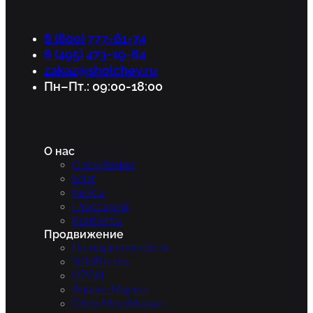
8 (800) 777-61-74
8 (495) 473-19-84
zakaz@sholchev.ru
Пн–Пт.: 09:00-18:00
О нас
О компании
Блог
Кейсы
Глоссарий
Контакты
Продвижение
На маркетплейсах
WildBerries
OZON
Яндекс.Маркет
Сбер МегаМаркет