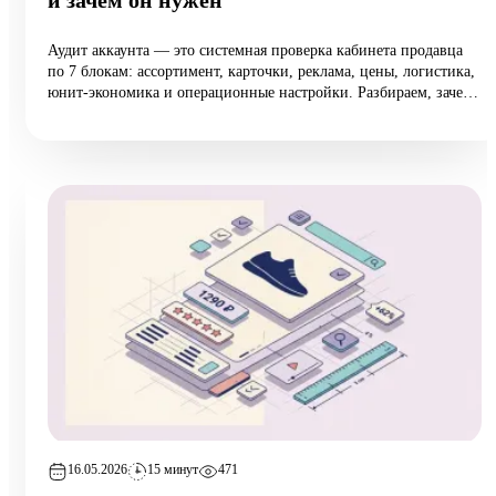
и зачем он нужен
Аудит аккаунта — это системная проверка кабинета продавца
по 7 блокам: ассортимент, карточки, реклама, цены, логистика,
юнит-экономика и операционные настройки. Разбираем, зачем
он нужен растущим селлерам (а не только тем, у кого падают
продажи), 10 типовых ошибок аудита, пошаговый чек-лист
самопроверки и реальный кейс из категории home:
маржинальность поднялась на 6,5 п.п. за 8 недель при росте
оборота на 12%.
16.05.2026
15 минут
471