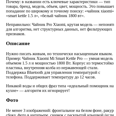
Почему: в названии есть ключевые характеристики — тип
товара, бренд, модель, объем, цвет, мощность. Это повышает
попадание по широкому и точному поиску: «чайник xiaomi»,
«smart kettle 1.5 л», «белый чайник 1800 вт».
Неправильно: Чайник Pro Xiaomi, крутая модель — непонятн
для алгоритма, нет структурных данных, нет фильтрующих
признаков.
Описание
Нужно писать живым, но технически насыщенным языком.
Пример: Чайник Xiaomi Mi Smart Kettle Pro — умная модель с
объемом 1.5 л и мощностью 1800 Вт. Корпус из термостойког
пластика, внутренняя колба из нержавеющей стали.
Поддержка Bluetooth для управления температурой с
телефона. Поддерживает температуру до 12 часов.
Никакой воды и общих фраз типа «идеальный помощник на
кухне» — алгоритм их игнорирует!
Фото
Не менее 3 изображений: фронтальное на белом фоне, ракурс
сбоку, фото в интерьере, снимок с раскрытой крышкой (если