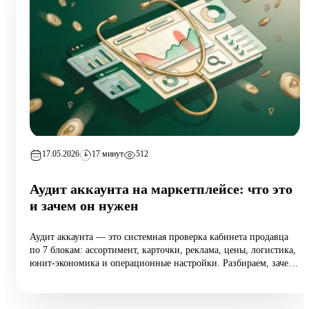
17.05.2026
17 минут
512
Аудит аккаунта на маркетплейсе: что это
и зачем он нужен
Аудит аккаунта — это системная проверка кабинета продавца
по 7 блокам: ассортимент, карточки, реклама, цены, логистика,
юнит-экономика и операционные настройки. Разбираем, зачем
он нужен растущим селлерам (а не только тем, у кого падают
продажи), 10 типовых ошибок аудита, пошаговый чек-лист
самопроверки и реальный кейс из категории home: