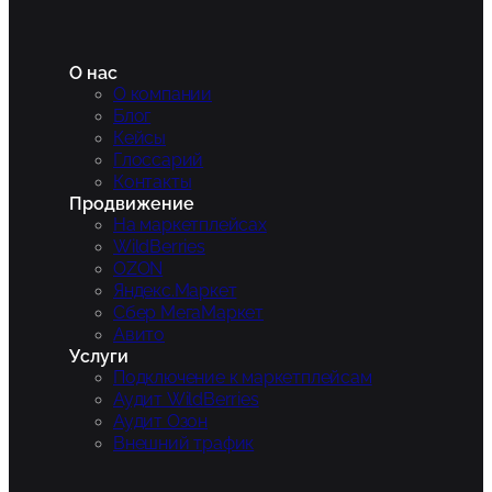
О нас
О компании
Блог
Кейсы
Глоссарий
Контакты
Продвижение
На маркетплейсах
WildBerries
OZON
Яндекс.Маркет
Сбер МегаМаркет
Авито
Услуги
Подключение к маркетплейсам
Аудит WildBerries
Аудит Озон
Внешний трафик