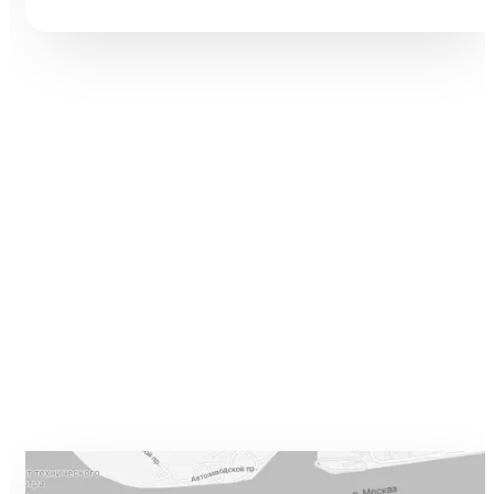
смартфона, а средняя конверсия e-commerce — 2,27%.
Разбираем 5 типовых ошибок, 10 шагов улучшения и таблицу
различий между WB и Ozon: первые 60 vs 200 символов
заголовка, рейтинг с точностью до сотых, видео до 45 секунд и
блок совместимости.