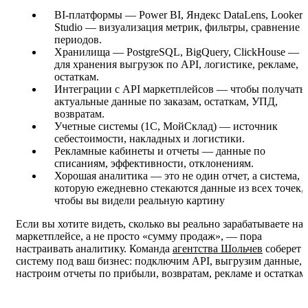
BI-платформы — Power BI, Яндекс DataLens, Looker
Studio — визуализация метрик, фильтры, сравнение
периодов.
Хранилища — PostgreSQL, BigQuery, ClickHouse —
для хранения выгрузок по API, логистике, рекламе,
остаткам.
Интеграции с API маркетплейсов — чтобы получать
актуальные данные по заказам, остаткам, УПД,
возвратам.
Учетные системы (1С, МойСклад) — источник
себестоимости, накладных и логистики.
Рекламные кабинеты и отчеты — данные по
списаниям, эффективности, отклонениям.
Хорошая аналитика — это не один отчет, а система, в
которую ежедневно стекаются данные из всех точек,
чтобы вы видели реальную картину
Если вы хотите видеть, сколько вы реально зарабатываете на
маркетплейсе, а не просто «сумму продаж», — пора
настраивать аналитику. Команда
агентства Шольчев
соберет
систему под ваш бизнес: подключим API, выгрузим данные,
настроим отчеты по прибыли, возвратам, рекламе и остаткам