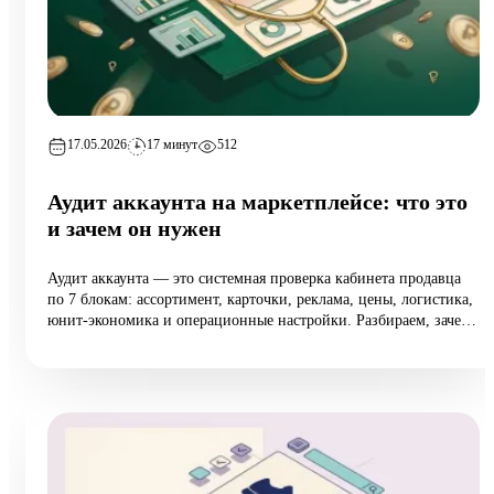
17.05.2026
17 минут
512
Аудит аккаунта на маркетплейсе: что это
и зачем он нужен
Аудит аккаунта — это системная проверка кабинета продавца
по 7 блокам: ассортимент, карточки, реклама, цены, логистика,
юнит-экономика и операционные настройки. Разбираем, зачем
он нужен растущим селлерам (а не только тем, у кого падают
продажи), 10 типовых ошибок аудита, пошаговый чек-лист
самопроверки и реальный кейс из категории home:
маржинальность поднялась на 6,5 п.п. за 8 недель при росте
оборота на 12%.