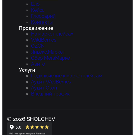
Блог
Кейсы
Глоссарий
Контакты
Продвижение
На маркетплейсах
WildBerries
OZON
Яндекс.Маркет
Сбер МегаМаркет
Авито
Услуги
Подключение к маркетплейсам
Аудит WildBerries
Аудит Озон
Внешний трафик
© 2026 SHOLCHEV