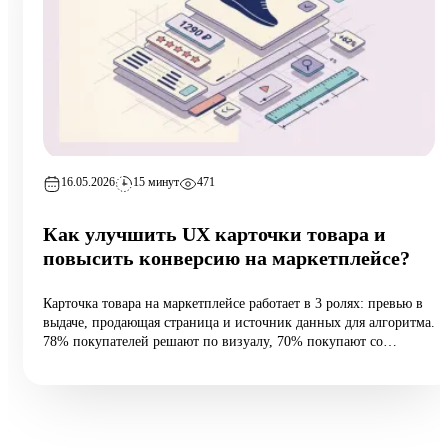
16.05.2026
15 минут
471
Как улучшить UX карточки товара и
повысить конверсию на маркетплейсе?
Карточка товара на маркетплейсе работает в 3 ролях: превью в
выдаче, продающая страница и источник данных для алгоритма.
78% покупателей решают по визуалу, 70% покупают со
смартфона, а средняя конверсия e-commerce — 2,27%.
Разбираем 5 типовых ошибок, 10 шагов улучшения и таблицу
различий между WB и Ozon: первые 60 vs 200 символов
заголовка, рейтинг с точностью до сотых, видео до 45 секунд и
блок совместимости.