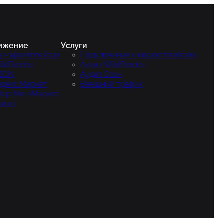
ижение
Услуги
а маркетплейсах
Подключение к маркетплейсам
ldBerries
Аудит WildBerries
ZON
Аудит Озон
ндекс.Маркет
Внешний трафик
бер МегаМаркет
вито