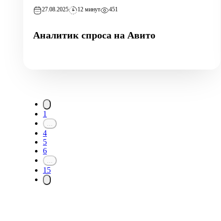
27.08.2025
12 минут
451
Аналитик спроса на Авито
1
...
4
5
6
...
15