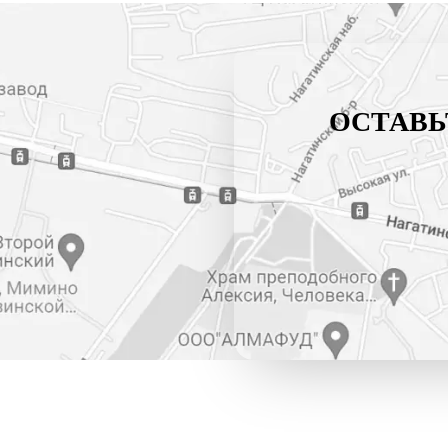
ОСТАВЬ
тти”)