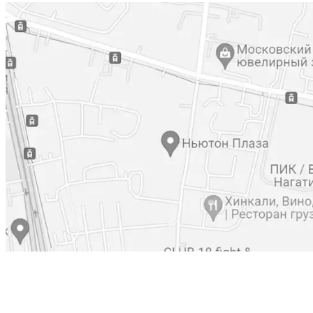
+7 (800) 777-61-74
+7 (495) 473-19-84
@sholchev_agency
Москва, ул. Нагатинская, 16 (ТЦ “Конфе