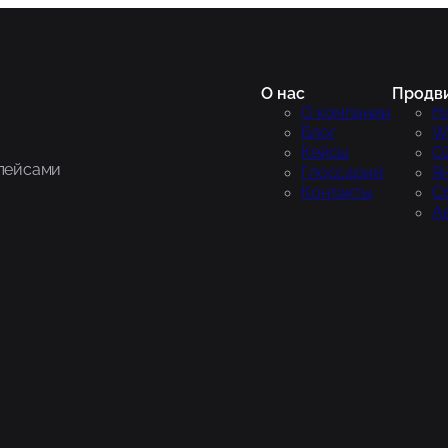
О нас
Продв
О компании
Н
Блог
Wi
Кейсы
O
плейсами
Глоссарий
Я
Контакты
С
А