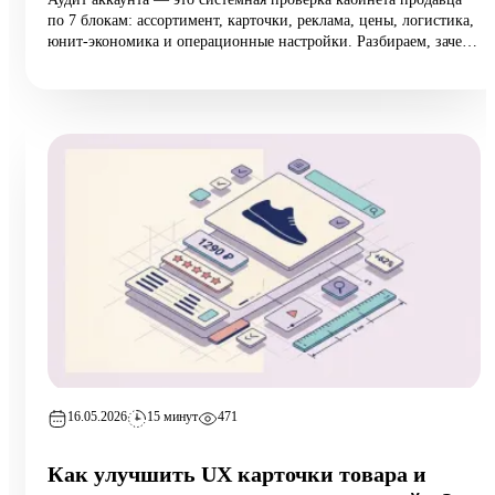
по 7 блокам: ассортимент, карточки, реклама, цены, логистика,
юнит-экономика и операционные настройки. Разбираем, зачем
он нужен растущим селлерам (а не только тем, у кого падают
продажи), 10 типовых ошибок аудита, пошаговый чек-лист
самопроверки и реальный кейс из категории home:
маржинальность поднялась на 6,5 п.п. за 8 недель при росте
оборота на 12%.
16.05.2026
15 минут
471
Как улучшить UX карточки товара и