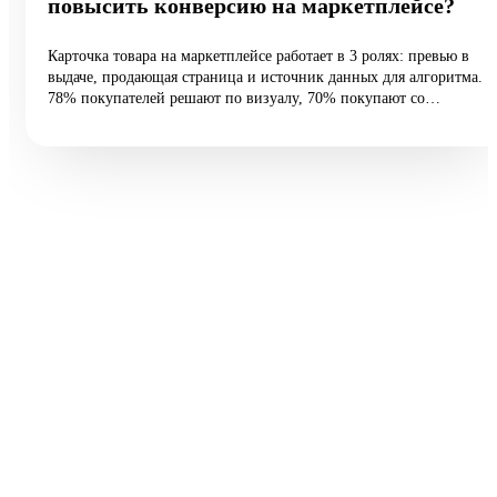
повысить конверсию на маркетплейсе?
Карточка товара на маркетплейсе работает в 3 ролях: превью в
выдаче, продающая страница и источник данных для алгоритма.
78% покупателей решают по визуалу, 70% покупают со
смартфона, а средняя конверсия e-commerce — 2,27%.
Разбираем 5 типовых ошибок, 10 шагов улучшения и таблицу
различий между WB и Ozon: первые 60 vs 200 символов
заголовка, рейтинг с точностью до сотых, видео до 45 секунд и
блок совместимости.