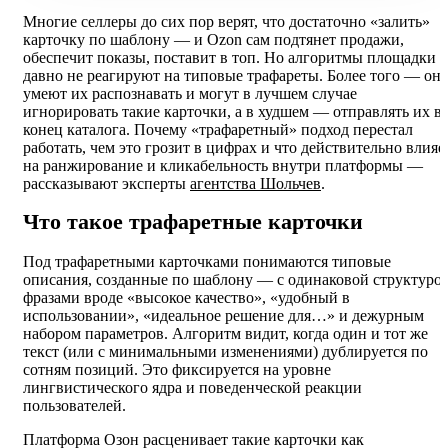
Многие селлеры до сих пор верят, что достаточно «залить»
карточку по шаблону — и Ozon сам подтянет продажи,
обеспечит показы, поставит в топ. Но алгоритмы площадки
давно не реагируют на типовые трафареты. Более того — он
умеют их распознавать и могут в лучшем случае
игнорировать такие карточки, а в худшем — отправлять их в
конец каталога. Почему «трафаретный» подход перестал
работать, чем это грозит в цифрах и что действительно влияе
на ранжирование и кликабельность внутри платформы —
рассказывают эксперты
агентства Шольчев
.
Что такое трафаретные карточки
Под трафаретными карточками понимаются типовые
описания, созданные по шаблону — с одинаковой структурой
фразами вроде «высокое качество», «удобный в
использовании», «идеальное решение для…» и дежурным
набором параметров. Алгоритм видит, когда один и тот же
текст (или с минимальными изменениями) дублируется по
сотням позиций. Это фиксируется на уровне
лингвистического ядра и поведенческой реакции
пользователей.
Платформа Озон расценивает такие карточки как