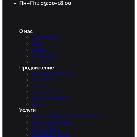
Пн–Пт.: 09:00-18:00
О нас
О компании
Блог
Кейсы
Глоссарий
Контакты
Продвижение
На маркетплейсах
WildBerries
OZON
Яндекс.Маркет
Сбер МегаМаркет
Авито
Услуги
Подключение к маркетплейсам
Аудит WildBerries
Аудит Озон
Внешний трафик