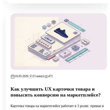
продажи), 10 типовых ошибок аудита, пошаговый чек-лист
самопроверки и реальный кейс из категории home:
маржинальность поднялась на 6,5 п.п. за 8 недель при росте
оборота на 12%.
16.05.2026
15 минут
471
Как улучшить UX карточки товара и
повысить конверсию на маркетплейсе?
Карточка товара на маркетплейсе работает в 3 ролях: превью в