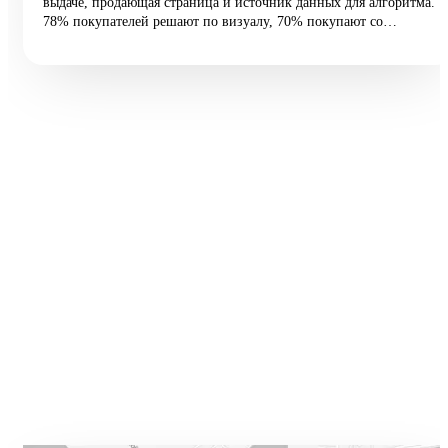
выдаче, продающая страница и источник данных для алгоритма.
78% покупателей решают по визуалу, 70% покупают со
смартфона, а средняя конверсия e-commerce — 2,27%.
Разбираем 5 типовых ошибок, 10 шагов улучшения и таблицу
различий между WB и Ozon: первые 60 vs 200 символов
заголовка, рейтинг с точностью до сотых, видео до 45 секунд и
блок совместимости.