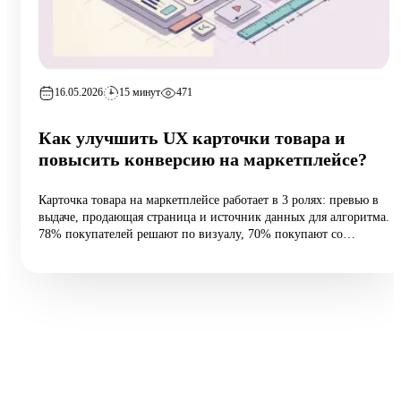
16.05.2026
15 минут
471
Как улучшить UX карточки товара и
повысить конверсию на маркетплейсе?
Карточка товара на маркетплейсе работает в 3 ролях: превью в
выдаче, продающая страница и источник данных для алгоритма.
78% покупателей решают по визуалу, 70% покупают со
смартфона, а средняя конверсия e-commerce — 2,27%.
Разбираем 5 типовых ошибок, 10 шагов улучшения и таблицу
различий между WB и Ozon: первые 60 vs 200 символов
заголовка, рейтинг с точностью до сотых, видео до 45 секунд и
блок совместимости.