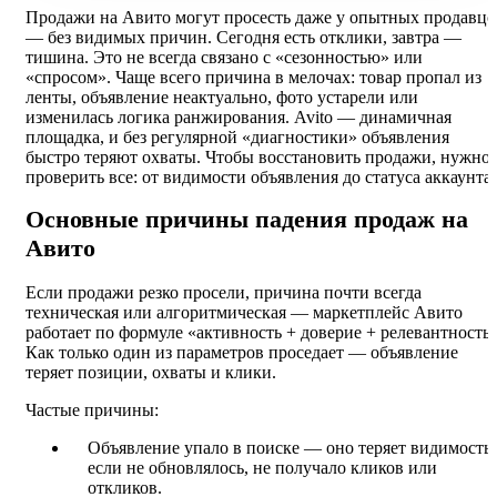
Продажи на Авито могут просесть даже у опытных продавцо
— без видимых причин. Сегодня есть отклики, завтра —
тишина. Это не всегда связано с «сезонностью» или
«спросом». Чаще всего причина в мелочах: товар пропал из
ленты, объявление неактуально, фото устарели или
изменилась логика ранжирования. Avito — динамичная
площадка, и без регулярной «диагностики» объявления
быстро теряют охваты. Чтобы восстановить продажи, нужно
проверить все: от видимости объявления до статуса аккаунта.
Основные причины падения продаж на
Авито
Если продажи резко просели, причина почти всегда
техническая или алгоритмическая — маркетплейс Авито
работает по формуле «активность + доверие + релевантность»
Как только один из параметров проседает — объявление
теряет позиции, охваты и клики.
Частые причины:
Объявление упало в поиске — оно теряет видимость,
если не обновлялось, не получало кликов или
откликов.