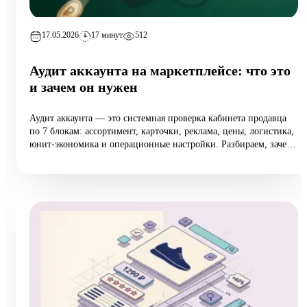
17.05.2026
17 минут
512
Аудит аккаунта на маркетплейсе: что это
и зачем он нужен
Аудит аккаунта — это системная проверка кабинета продавца
по 7 блокам: ассортимент, карточки, реклама, цены, логистика,
юнит-экономика и операционные настройки. Разбираем, зачем
он нужен растущим селлерам (а не только тем, у кого падают
продажи), 10 типовых ошибок аудита, пошаговый чек-лист
самопроверки и реальный кейс из категории home:
маржинальность поднялась на 6,5 п.п. за 8 недель при росте
оборота на 12%.