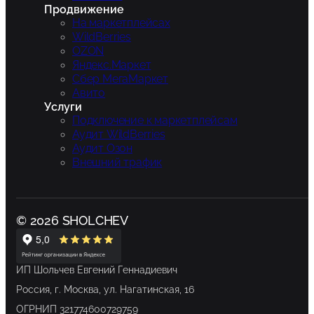
Продвижение
На маркетплейсах
WildBerries
OZON
Яндекс.Маркет
Сбер МегаМаркет
Авито
Услуги
Подключение к маркетплейсам
Аудит WildBerries
Аудит Озон
Внешний трафик
© 2026 SHOLCHEV
ИП Шольчев Евгений Геннадиевич
Россия, г. Москва, ул. Нагатинская, 16
ОГРНИП 321774600729759