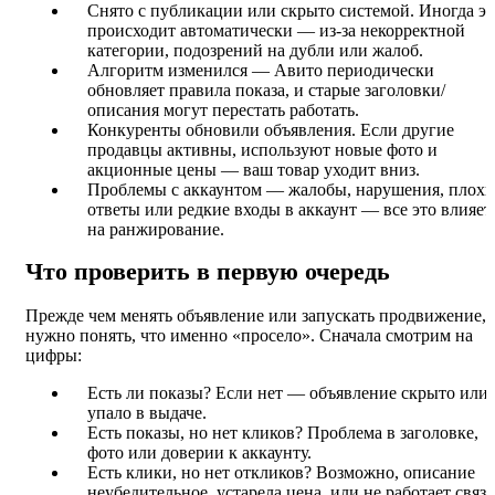
Снято с публикации или скрыто системой. Иногда эт
происходит автоматически — из-за некорректной
категории, подозрений на дубли или жалоб.
Алгоритм изменился — Авито периодически
обновляет правила показа, и старые заголовки/
описания могут перестать работать.
Конкуренты обновили объявления. Если другие
продавцы активны, используют новые фото и
акционные цены — ваш товар уходит вниз.
Проблемы с аккаунтом — жалобы, нарушения, плохи
ответы или редкие входы в аккаунт — все это влияет
на ранжирование.
Что проверить в первую очередь
Прежде чем менять объявление или запускать продвижение,
нужно понять, что именно «просело». Сначала смотрим на
цифры:
Есть ли показы? Если нет — объявление скрыто или
упало в выдаче.
Есть показы, но нет кликов? Проблема в заголовке,
фото или доверии к аккаунту.
Есть клики, но нет откликов? Возможно, описание
неубедительное, устарела цена, или не работает связь