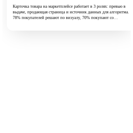
Карточка товара на маркетплейсе работает в 3 ролях: превью в
выдаче, продающая страница и источник данных для алгоритма.
78% покупателей решают по визуалу, 70% покупают со
смартфона, а средняя конверсия e-commerce — 2,27%.
Разбираем 5 типовых ошибок, 10 шагов улучшения и таблицу
различий между WB и Ozon: первые 60 vs 200 символов
заголовка, рейтинг с точностью до сотых, видео до 45 секунд и
блок совместимости.