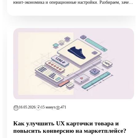
юнит-экономика и операционные настройки. Разбираем, зачем
он нужен растущим селлерам (а не только тем, у кого падают
продажи), 10 типовых ошибок аудита, пошаговый чек-лист
самопроверки и реальный кейс из категории home:
маржинальность поднялась на 6,5 п.п. за 8 недель при росте
оборота на 12%.
16.05.2026
15 минут
471
Как улучшить UX карточки товара и
повысить конверсию на маркетплейсе?