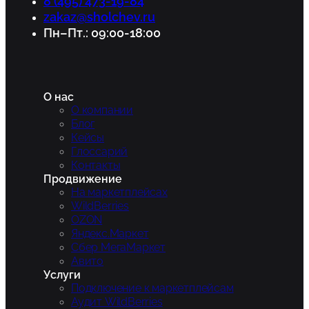
8 (495) 473-19-84
zakaz@sholchev.ru
Пн–Пт.: 09:00-18:00
О нас
О компании
Блог
Кейсы
Глоссарий
Контакты
Продвижение
На маркетплейсах
WildBerries
OZON
Яндекс.Маркет
Сбер МегаМаркет
Авито
Услуги
Подключение к маркетплейсам
Аудит WildBerries