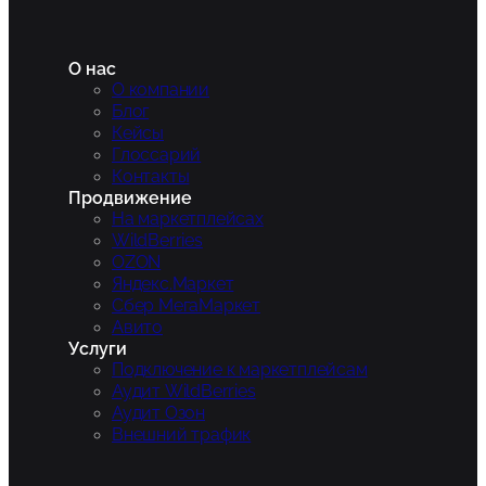
О нас
О компании
Блог
Кейсы
Глоссарий
Контакты
Продвижение
На маркетплейсах
WildBerries
OZON
Яндекс.Маркет
Сбер МегаМаркет
Авито
Услуги
Подключение к маркетплейсам
Аудит WildBerries
Аудит Озон
Внешний трафик