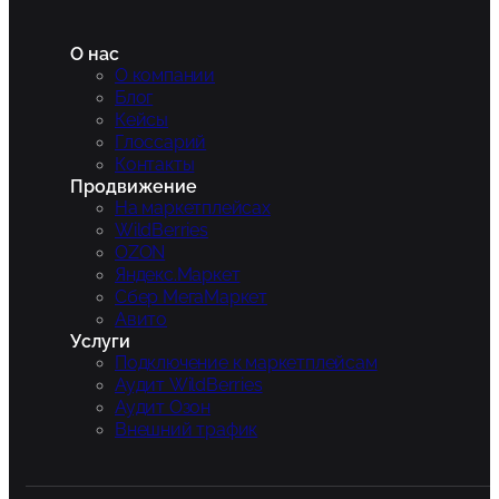
О нас
О компании
Блог
Кейсы
Глоссарий
Контакты
Продвижение
На маркетплейсах
WildBerries
OZON
Яндекс.Маркет
Сбер МегаМаркет
Авито
Услуги
Подключение к маркетплейсам
Аудит WildBerries
Аудит Озон
Внешний трафик