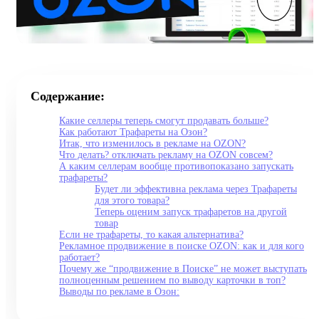
Содержание:
Какие селлеры теперь смогут продавать больше?
Как работают Трафареты на Озон?
Итак, что изменилось в рекламе на OZON?
Что делать? отключать рекламу на OZON совсем?
А каким селлерам вообще противопоказано запускать
трафареты?
Будет ли эффективна реклама через Трафареты
для этого товара?
Теперь оценим запуск трафаретов на другой
товар
Если не трафареты, то какая альтернатива?
Рекламное продвижение в поиске OZON: как и для кого
работает?
Почему же “продвижение в Поиске” не может выступать
полноценным решением по выводу карточки в топ?
Выводы по рекламе в Озон: