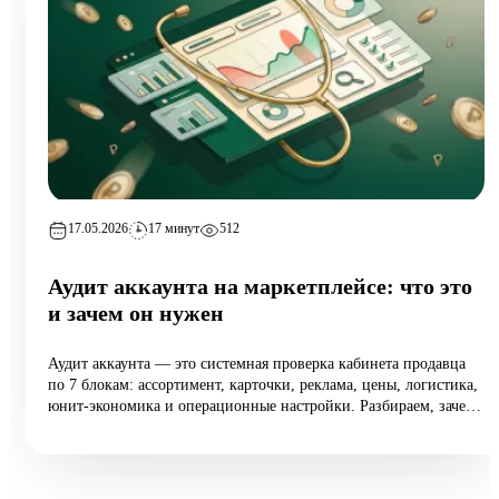
17.05.2026
17 минут
512
Аудит аккаунта на маркетплейсе: что это
и зачем он нужен
Аудит аккаунта — это системная проверка кабинета продавца
по 7 блокам: ассортимент, карточки, реклама, цены, логистика,
юнит-экономика и операционные настройки. Разбираем, зачем
он нужен растущим селлерам (а не только тем, у кого падают
продажи), 10 типовых ошибок аудита, пошаговый чек-лист
самопроверки и реальный кейс из категории home:
маржинальность поднялась на 6,5 п.п. за 8 недель при росте