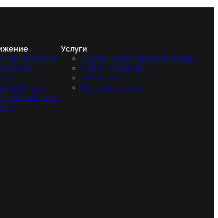
ижение
Услуги
а маркетплейсах
Подключение к маркетплейсам
ldBerries
Аудит WildBerries
ZON
Аудит Озон
ндекс.Маркет
Внешний трафик
бер МегаМаркет
вито