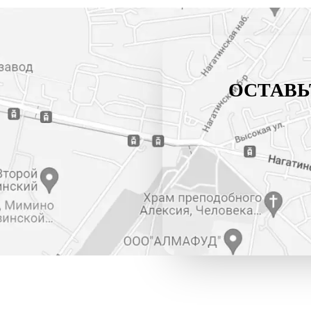
ОСТАВЬ
тти”)