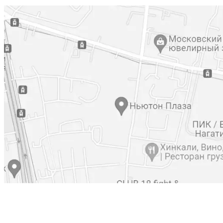
+7 (800) 777-61-74
+7 (495) 473-19-84
@sholchev_agency
Москва, ул. Нагатинская, 16 (ТЦ “Конфе