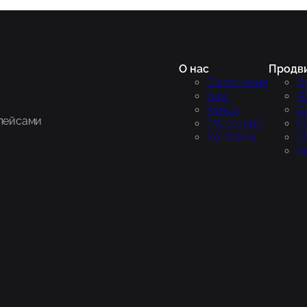
О нас
Продв
О компании
Н
Блог
Wi
Кейсы
O
плейсами
Глоссарий
Я
Контакты
С
А