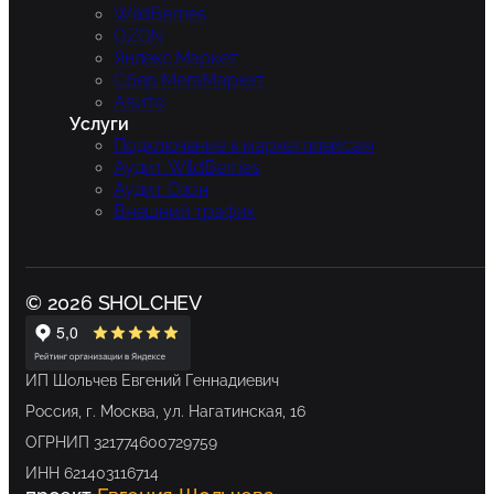
WildBerries
OZON
Яндекс.Маркет
Сбер МегаМаркет
Авито
Услуги
Подключение к маркетплейсам
Аудит WildBerries
Аудит Озон
Внешний трафик
© 2026 SHOLCHEV
ИП Шольчев Евгений Геннадиевич
Россия, г. Москва, ул. Нагатинская, 16
ОГРНИП 321774600729759
ИНН 621403116714