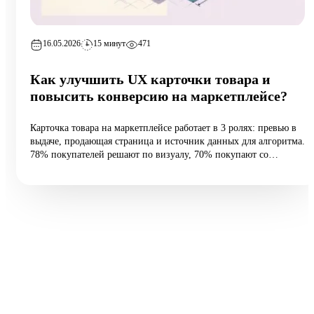
16.05.2026
15 минут
471
Как улучшить UX карточки товара и
повысить конверсию на маркетплейсе?
Карточка товара на маркетплейсе работает в 3 ролях: превью в
выдаче, продающая страница и источник данных для алгоритма.
78% покупателей решают по визуалу, 70% покупают со
смартфона, а средняя конверсия e-commerce — 2,27%.
Разбираем 5 типовых ошибок, 10 шагов улучшения и таблицу
различий между WB и Ozon: первые 60 vs 200 символов
заголовка, рейтинг с точностью до сотых, видео до 45 секунд и
блок совместимости.