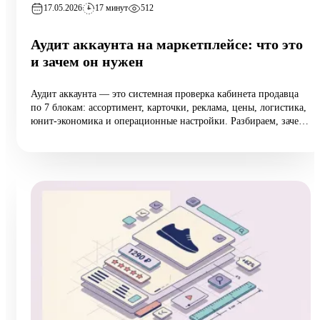
17.05.2026
17 минут
512
Аудит аккаунта на маркетплейсе: что это
и зачем он нужен
Аудит аккаунта — это системная проверка кабинета продавца
по 7 блокам: ассортимент, карточки, реклама, цены, логистика,
юнит-экономика и операционные настройки. Разбираем, зачем
он нужен растущим селлерам (а не только тем, у кого падают
продажи), 10 типовых ошибок аудита, пошаговый чек-лист
самопроверки и реальный кейс из категории home:
маржинальность поднялась на 6,5 п.п. за 8 недель при росте
оборота на 12%.