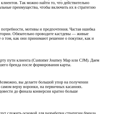
 клиентов. Так можно найти то, что действительно
альные преимущества, чтобы включить их в стратегию
потребности, мотивы и предпочтения. Частая ошибка
итории. Обязательно проводите кастдевы — живые
о том, как они принимают решение о покупке, как и
арту пути клиента (Customer Journey Map или CJM). Даем
ашего бренда после формирования карты.
озможно, вы делаете большой упор на получении
в самом верху воронки, на первичных касаниях.
довести до финала конверсии кратно больше
дут служить основой для разработки стратегии бренда.