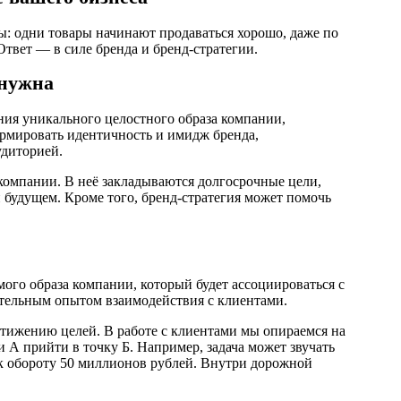
: одни товары начинают продаваться хорошо, даже по
твет — в силе бренда и бренд-стратегии.
 нужна
ния уникального целостного образа компании,
ормировать идентичность и имидж бренда,
удиторией.
 компании. В неё закладываются долгосрочные цели,
 будущем. Кроме того, бренд-стратегия может помочь
ого образа компании, который будет ассоциироваться с
ительным опытом взаимодействия с клиентами.
стижению целей. В работе с клиентами мы опираемся на
и А прийти в точку Б. Например, задача может звучать
 к обороту 50 миллионов рублей. Внутри дорожной