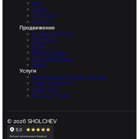
Блог
Кейсы
Глоссарий
Контакты
Продвижение
На маркетплейсах
WildBerries
OZON
Яндекс.Маркет
Сбер МегаМаркет
Авито
Услуги
Подключение к маркетплейсам
Аудит WildBerries
Аудит Озон
Внешний трафик
© 2026 SHOLCHEV