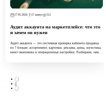
17.05.2026
17 минут
512
Аудит аккаунта на маркетплейсе: что это
и зачем он нужен
Аудит аккаунта — это системная проверка кабинета продавца
по 7 блокам: ассортимент, карточки, реклама, цены, логистика,
юнит-экономика и операционные настройки. Разбираем, зачем
он нужен растущим селлерам (а не только тем, у кого падают
продажи), 10 типовых ошибок аудита, пошаговый чек-лист
самопроверки и реальный кейс из категории home:
маржинальность поднялась на 6,5 п.п. за 8 недель при росте
оборота на 12%.
1