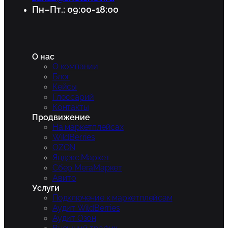
Пн–Пт.: 09:00-18:00
О нас
О компании
Блог
Кейсы
Глоссарий
Контакты
Продвижение
На маркетплейсах
WildBerries
OZON
Яндекс.Маркет
Сбер МегаМаркет
Авито
Услуги
Подключение к маркетплейсам
Аудит WildBerries
Аудит Озон