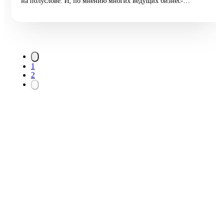
на полуслове. И, по мнению многих ведущих бизнес-
аналитиков, тяжелые времена для виртуальных торговых
площадок наступят еще очень нескоро.
1
2