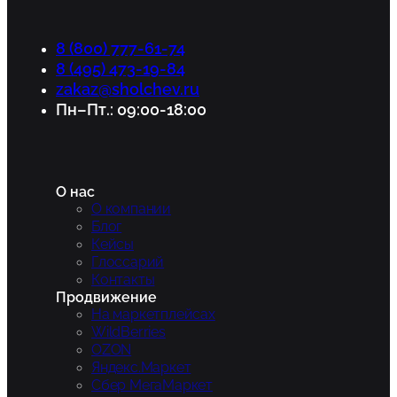
8 (800) 777-61-74
8 (495) 473-19-84
zakaz@sholchev.ru
Пн–Пт.: 09:00-18:00
О нас
О компании
Блог
Кейсы
Глоссарий
Контакты
Продвижение
На маркетплейсах
WildBerries
OZON
Яндекс.Маркет
Сбер МегаМаркет