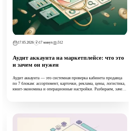
17.05.2026
17 минут
512
Аудит аккаунта на маркетплейсе: что это
и зачем он нужен
Аудит аккаунта — это системная проверка кабинета продавца
по 7 блокам: ассортимент, карточки, реклама, цены, логистика,
юнит-экономика и операционные настройки. Разбираем, зачем
он нужен растущим селлерам (а не только тем, у кого падают
продажи), 10 типовых ошибок аудита, пошаговый чек-лист
самопроверки и реальный кейс из категории home:
маржинальность поднялась на 6,5 п.п. за 8 недель при росте
оборота на 12%.