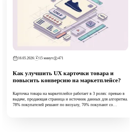
16.05.2026
15 минут
471
Как улучшить UX карточки товара и
повысить конверсию на маркетплейсе?
Карточка товара на маркетплейсе работает в 3 ролях: превью в
выдаче, продающая страница и источник данных для алгоритма.
78% покупателей решают по визуалу, 70% покупают со
смартфона, а средняя конверсия e-commerce — 2,27%.
Разбираем 5 типовых ошибок, 10 шагов улучшения и таблицу
различий между WB и Ozon: первые 60 vs 200 символов
заголовка, рейтинг с точностью до сотых, видео до 45 секунд и