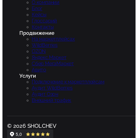
О компании
Блог
Кейсы
Глоссарий
Контакты
Продвижение
На маркетплейсах
WildBerries
OZON
Яндекс.Маркет
Сбер МегаМаркет
Авито
Услуги
Подключение к маркетплейсам
Аудит WildBerries
Аудит Озон
Внешний трафик
© 2026 SHOLCHEV