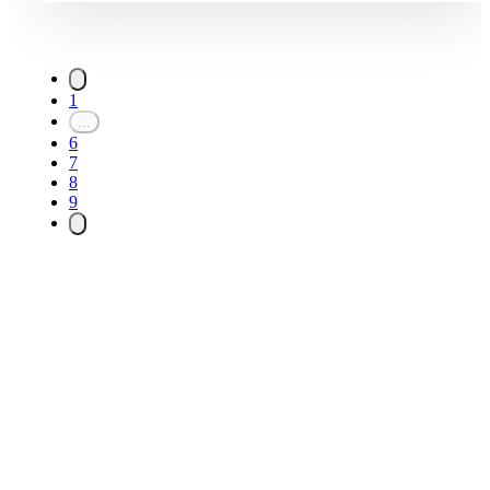
1
...
6
7
8
9