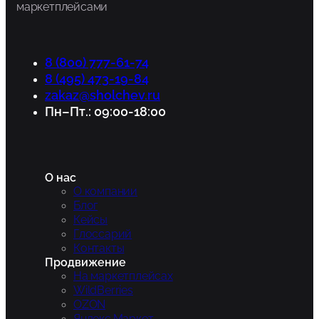
маркетплейсами
8 (800) 777-61-74
8 (495) 473-19-84
zakaz@sholchev.ru
Пн–Пт.: 09:00-18:00
О нас
О компании
Блог
Кейсы
Глоссарий
Контакты
Продвижение
На маркетплейсах
WildBerries
OZON
Яндекс.Маркет