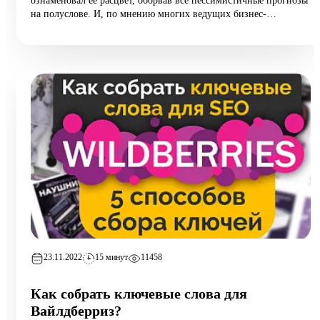
ознаменовал ее расцвет, оборвав все пессимистичные прогнозы
на полуслове. И, по мнению многих ведущих бизнес-
аналитиков, тяжелые времена для виртуальных торговых
площадок наступят еще очень нескоро.
23.11.2022
15 минут
11458
Как собрать ключевые слова для
Вайлдберриз?