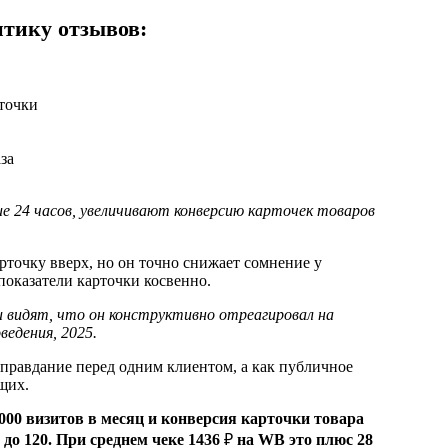
итику отзывов:
рточки
за
 24 часов, увеличивают конверсию карточек товаров
арточку вверх, но он точно снижает сомнение у
оказатели карточки косвенно.
и видят, что он конструктивно отреагировал на
едения, 2025.
оправдание перед одним клиентом, а как публичное
щих.
000 визитов в месяц и конверсия карточки товара
 до 120. При среднем чеке 1436
₽
на WB это плюс 28