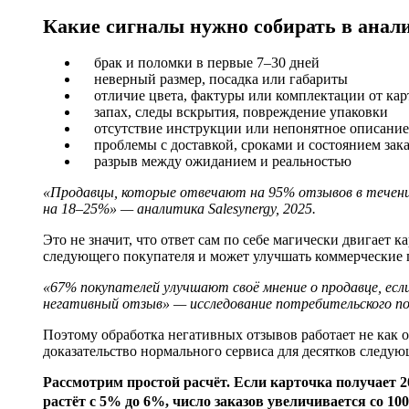
Какие сигналы нужно собирать в анал
брак и поломки в первые 7–30 дней
неверный размер, посадка или габариты
отличие цвета, фактуры или комплектации от ка
запах, следы вскрытия, повреждение упаковки
отсутствие инструкции или непонятное описание
проблемы с доставкой, сроками и состоянием зака
разрыв между ожиданием и реальностью
«Продавцы, которые отвечают на 95% отзывов в течение
на 18–25%» — аналитика Salesynergy, 2025.
Это не значит, что ответ сам по себе магически двигает к
следующего покупателя и может улучшать коммерческие п
«67% покупателей улучшают своё мнение о продавце, есл
негативный отзыв» — исследование потребительского пов
Поэтому обработка негативных отзывов работает не как 
доказательство нормального сервиса для десятков следую
Рассмотрим простой расчёт. Если карточка получает 2
растёт с 5% до 6%, число заказов увеличивается со 100