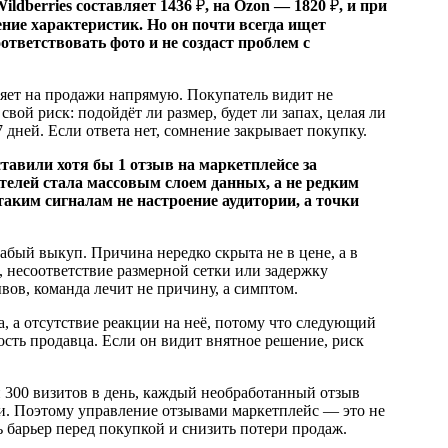
ildberries составляет 1436
₽
, на Ozon — 1820
₽
, и при
ение характеристик. Но он почти всегда ищет
ответствовать фото и не создаст проблем с
ияет на продажи напрямую. Покупатель видит не
вой риск: подойдёт ли размер, будет ли запах, целая ли
 7 дней. Если ответа нет, сомнение закрывает покупку.
тавили хотя бы 1 отзыв на маркетплейсе за
пателей стала массовым слоем данных, а не редким
ким сигналам не настроение аудитории, а точки
абый выкуп. Причина нередко скрыта не в цене, а в
 несоответствие размерной сетки или задержку
вов, команда лечит не причину, а симптом.
а, а отсутствие реакции на неё, потому что следующий
ость продавца. Если он видит внятное решение, риск
ли 300 визитов в день, каждый необработанный отзыв
ями. Поэтому управление отзывами маркетплейс — это не
ь барьер перед покупкой и снизить потери продаж.