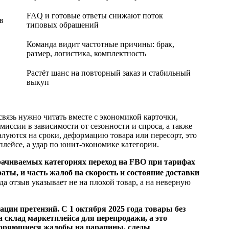
FAQ и готовые ответы снижают поток
в
типовых обращений
Команда видит частотные причины: брак,
размер, логистика, комплектность
Растёт шанс на повторный заказ и стабильный
выкуп
 связь нужно читать вместе с экономикой карточки,
миссии в зависимости от сезонности и спроса, а также
луются на сроки, деформацию товара или пересорт, это
плейсе, а удар по юнит-экономике категории.
ачиваемых категориях переход на FBO при тарифах
траты, и часть жалоб на скорость и состояние доставки
да отзыв указывает не на плохой товар, а на неверную
ации претензий. С 1 октября 2025 года товары без
 склад маркетплейса для перепродажи, а это
вторяющиеся жалобы на царапины, следы