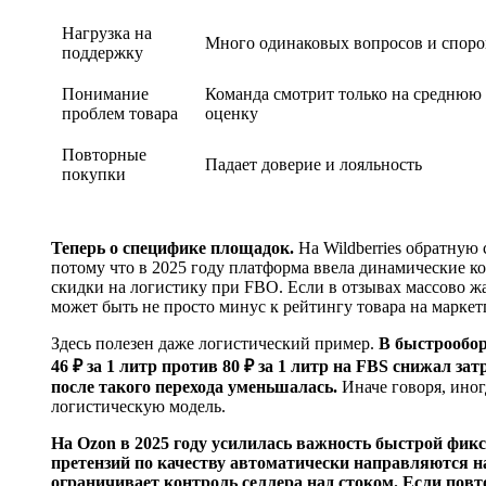
Нагрузка на
Много одинаковых вопросов и споро
поддержку
Понимание
Команда смотрит только на среднюю
проблем товара
оценку
Повторные
Падает доверие и лояльность
покупки
Теперь о специфике площадок.
На Wildberries обратную
потому что в 2025 году платформа ввела динамические ко
скидки на логистику при FBO. Если в отзывах массово жа
может быть не просто минус к рейтингу товара на маркет
Здесь полезен даже логистический пример.
В быстрообор
46 ₽ за 1 литр против 80 ₽ за 1 литр на FBS снижал за
после такого перехода уменьшалась.
Иначе говоря, иног
логистическую модель.
На Ozon в 2025 году усилилась важность быстрой фикс
претензий по качеству автоматически направляются на
ограничивает контроль селлера над стоком. Если по