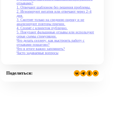
отзывами?
1. Отвечают шаблоном без решения проблемы.
2. Игнорируют негатив или отвечают через 2–4
дня.
3. Смотрят только на среднюю оценку и не
анализируют повторы причин.
4. Спорят с клиентом публично.
5. Покупают фальшивые отзывы или используют
серые схемы стимуляции.
Что делать селлеру: как выстроить работу с
отзывами пошагово?
Что в итоге важно запомнить?
Часто задаваемые вопросы
Поделиться: