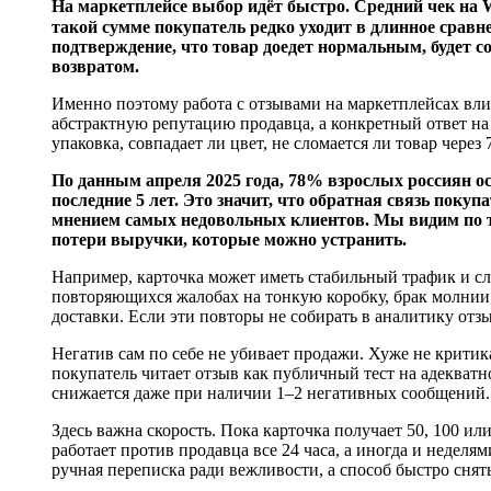
На маркетплейсе выбор идёт быстро. Средний чек на W
такой сумме покупатель редко уходит в длинное сравн
подтверждение, что товар доедет нормальным, будет со
возвратом.
Именно поэтому работа с отзывами на маркетплейсах вл
абстрактную репутацию продавца, а конкретный ответ на с
упаковка, совпадает ли цвет, не сломается ли товар через
По данным апреля 2025 года, 78% взрослых россиян ос
последние 5 лет. Это значит, что обратная связь поку
мнением самых недовольных клиентов. Мы видим по та
потери выручки, которые можно устранить.
Например, карточка может иметь стабильный трафик и сл
повторяющихся жалобах на тонкую коробку, брак молнии,
доставки. Если эти повторы не собирать в аналитику отзы
Негатив сам по себе не убивает продажи. Хуже не критик
покупатель читает отзыв как публичный тест на адекватн
снижается даже при наличии 1–2 негативных сообщений.
Здесь важна скорость. Пока карточка получает 50, 100 и
работает против продавца все 24 часа, а иногда и недел
ручная переписка ради вежливости, а способ быстро снят