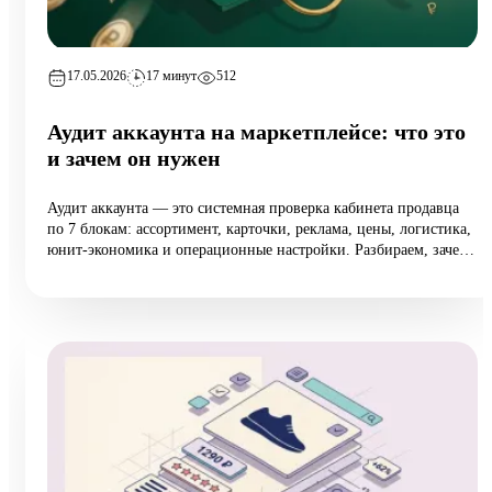
17.05.2026
17 минут
512
Аудит аккаунта на маркетплейсе: что это
и зачем он нужен
Аудит аккаунта — это системная проверка кабинета продавца
по 7 блокам: ассортимент, карточки, реклама, цены, логистика,
юнит-экономика и операционные настройки. Разбираем, зачем
он нужен растущим селлерам (а не только тем, у кого падают
продажи), 10 типовых ошибок аудита, пошаговый чек-лист
самопроверки и реальный кейс из категории home:
маржинальность поднялась на 6,5 п.п. за 8 недель при росте
оборота на 12%.