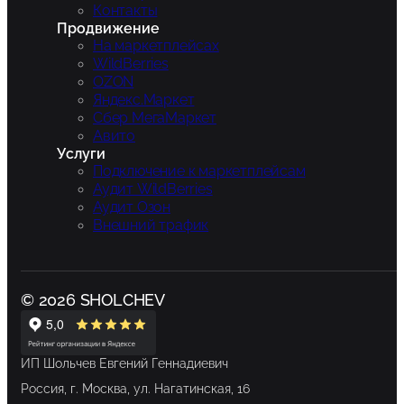
Контакты
Продвижение
На маркетплейсах
WildBerries
OZON
Яндекс.Маркет
Сбер МегаМаркет
Авито
Услуги
Подключение к маркетплейсам
Аудит WildBerries
Аудит Озон
Внешний трафик
© 2026 SHOLCHEV
ИП Шольчев Евгений Геннадиевич
Россия, г. Москва, ул. Нагатинская, 16