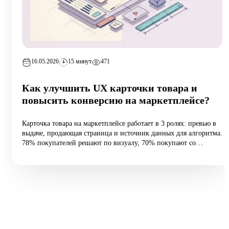
16.05.2026
15 минут
471
Как улучшить UX карточки товара и
повысить конверсию на маркетплейсе?
Карточка товара на маркетплейсе работает в 3 ролях: превью в
выдаче, продающая страница и источник данных для алгоритма.
78% покупателей решают по визуалу, 70% покупают со
смартфона, а средняя конверсия e-commerce — 2,27%.
Разбираем 5 типовых ошибок, 10 шагов улучшения и таблицу
различий между WB и Ozon: первые 60 vs 200 символов
заголовка, рейтинг с точностью до сотых, видео до 45 секунд и
блок совместимости.