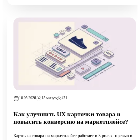
продажи), 10 типовых ошибок аудита, пошаговый чек-лист
самопроверки и реальный кейс из категории home:
маржинальность поднялась на 6,5 п.п. за 8 недель при росте
оборота на 12%.
16.05.2026
15 минут
471
Как улучшить UX карточки товара и
повысить конверсию на маркетплейсе?
Карточка товара на маркетплейсе работает в 3 ролях: превью в