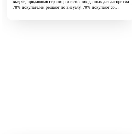
выдаче, продающая страница и источник данных для алгоритма.
78% покупателей решают по визуалу, 70% покупают со
смартфона, а средняя конверсия e-commerce — 2,27%.
Разбираем 5 типовых ошибок, 10 шагов улучшения и таблицу
различий между WB и Ozon: первые 60 vs 200 символов
заголовка, рейтинг с точностью до сотых, видео до 45 секунд и
блок совместимости.