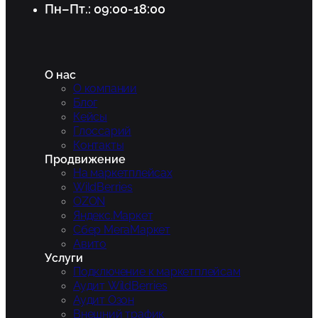
Пн–Пт.: 09:00-18:00
О нас
О компании
Блог
Кейсы
Глоссарий
Контакты
Продвижение
На маркетплейсах
WildBerries
OZON
Яндекс.Маркет
Сбер МегаМаркет
Авито
Услуги
Подключение к маркетплейсам
Аудит WildBerries
Аудит Озон
Внешний трафик