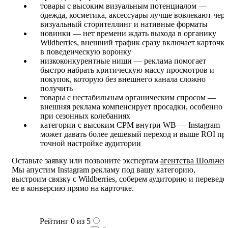
товары с высоким визуальным потенциалом —
одежда, косметика, аксессуары лучше вовлекают чере
визуальный сторителлинг и нативные форматы
новинки — нет времени ждать выхода в органику
Wildberries, внешний трафик сразу включает карточк
в поведенческую воронку
низкоконкурентные ниши — реклама помогает
быстро набрать критическую массу просмотров и
покупок, которую без внешнего канала сложно
получить
товары с нестабильным органическим спросом —
внешняя реклама компенсирует просадки, особенно
при сезонных колебаниях
категории с высоким CPM внутри WB — Instagram
может давать более дешевый переход и выше ROI пр
точной настройке аудитории
Оставьте заявку или позвоните экспертам
агентства Шольчев
Мы апустим Instagram рекламу под вашу категорию,
выстроим связку с Wildberries, соберем аудиторию и переведе
ее в конверсию прямо на карточке.
Рейтинг 0 из 5