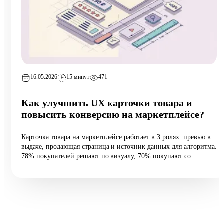
16.05.2026
15 минут
471
Как улучшить UX карточки товара и
повысить конверсию на маркетплейсе?
Карточка товара на маркетплейсе работает в 3 ролях: превью в
выдаче, продающая страница и источник данных для алгоритма.
78% покупателей решают по визуалу, 70% покупают со
смартфона, а средняя конверсия e-commerce — 2,27%.
Разбираем 5 типовых ошибок, 10 шагов улучшения и таблицу
различий между WB и Ozon: первые 60 vs 200 символов
заголовка, рейтинг с точностью до сотых, видео до 45 секунд и
блок совместимости.