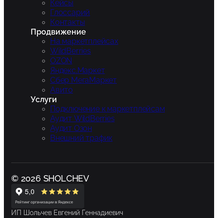
Кейсы
Глоссарий
Контакты
Продвижение
На маркетплейсах
WildBerries
OZON
Яндекс.Маркет
Сбер МегаМаркет
Авито
Услуги
Подключение к маркетплейсам
Аудит WildBerries
Аудит Озон
Внешний трафик
© 2026 SHOLCHEV
ИП Шольчев Евгений Геннадиевич