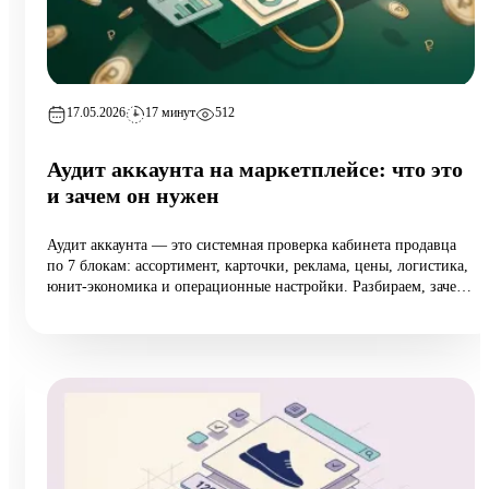
17.05.2026
17 минут
512
Аудит аккаунта на маркетплейсе: что это
и зачем он нужен
Аудит аккаунта — это системная проверка кабинета продавца
по 7 блокам: ассортимент, карточки, реклама, цены, логистика,
юнит-экономика и операционные настройки. Разбираем, зачем
он нужен растущим селлерам (а не только тем, у кого падают
продажи), 10 типовых ошибок аудита, пошаговый чек-лист
самопроверки и реальный кейс из категории home:
маржинальность поднялась на 6,5 п.п. за 8 недель при росте
оборота на 12%.