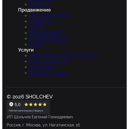
Контакты
Продвижение
На маркетплейсах
WildBerries
OZON
Яндекс.Маркет
Сбер МегаМаркет
Авито
Услуги
Подключение к маркетплейсам
Аудит WildBerries
Аудит Озон
Внешний трафик
© 2026 SHOLCHEV
ИП Шольчев Евгений Геннадиевич
Россия, г. Москва, ул. Нагатинская, 16