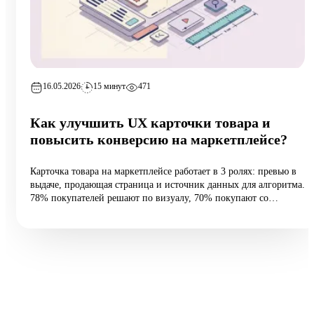
16.05.2026
15 минут
471
Как улучшить UX карточки товара и
повысить конверсию на маркетплейсе?
Карточка товара на маркетплейсе работает в 3 ролях: превью в
выдаче, продающая страница и источник данных для алгоритма.
78% покупателей решают по визуалу, 70% покупают со
смартфона, а средняя конверсия e-commerce — 2,27%.
Разбираем 5 типовых ошибок, 10 шагов улучшения и таблицу
различий между WB и Ozon: первые 60 vs 200 символов
заголовка, рейтинг с точностью до сотых, видео до 45 секунд и
блок совместимости.