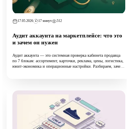
17.05.2026
17 минут
512
Аудит аккаунта на маркетплейсе: что это
и зачем он нужен
Аудит аккаунта — это системная проверка кабинета продавца
по 7 блокам: ассортимент, карточки, реклама, цены, логистика,
юнит-экономика и операционные настройки. Разбираем, зачем
он нужен растущим селлерам (а не только тем, у кого падают
продажи), 10 типовых ошибок аудита, пошаговый чек-лист
самопроверки и реальный кейс из категории home:
маржинальность поднялась на 6,5 п.п. за 8 недель при росте
оборота на 12%.