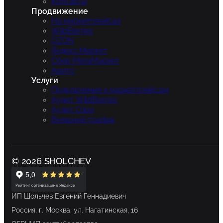
Контакты
Продвижение
На маркетплейсах
WildBerries
OZON
Яндекс.Маркет
Сбер МегаМаркет
Авито
Услуги
Подключение к маркетплейсам
Аудит WildBerries
Аудит Озон
Внешний трафик
© 2026 SHOLCHEV
ИП Шольчев Евгений Геннадиевич
Россия, г. Москва, ул. Нагатинская, 16