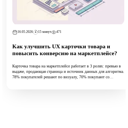
16.05.2026
15 минут
471
Как улучшить UX карточки товара и
повысить конверсию на маркетплейсе?
Карточка товара на маркетплейсе работает в 3 ролях: превью в
выдаче, продающая страница и источник данных для алгоритма.
78% покупателей решают по визуалу, 70% покупают со
смартфона, а средняя конверсия e-commerce — 2,27%.
Разбираем 5 типовых ошибок, 10 шагов улучшения и таблицу
различий между WB и Ozon: первые 60 vs 200 символов
заголовка, рейтинг с точностью до сотых, видео до 45 секунд и
блок совместимости.