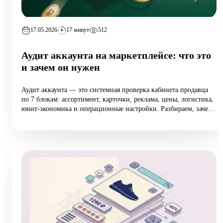
17.05.2026
17 минут
512
Аудит аккаунта на маркетплейсе: что это
и зачем он нужен
Аудит аккаунта — это системная проверка кабинета продавца
по 7 блокам: ассортимент, карточки, реклама, цены, логистика,
юнит-экономика и операционные настройки. Разбираем, зачем
он нужен растущим селлерам (а не только тем, у кого падают
продажи), 10 типовых ошибок аудита, пошаговый чек-лист
самопроверки и реальный кейс из категории home:
маржинальность поднялась на 6,5 п.п. за 8 недель при росте
оборота на 12%.