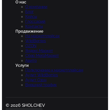
О нас
О компании
Блог
Кейсы
Глоссарий
Контакты
Продвижение
На маркетплейсах
WildBerries
OZON
Яндекс.Маркет
Сбер МегаМаркет
Авито
Услуги
Подключение к маркетплейсам
Аудит WildBerries
Аудит Озон
Внешний трафик
© 2026 SHOLCHEV