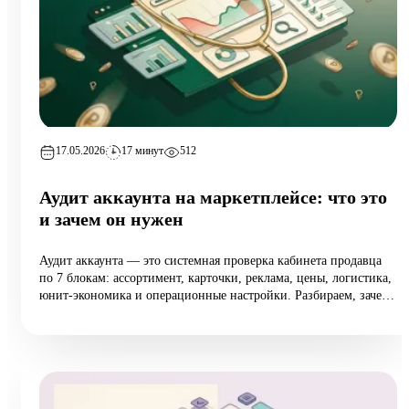
17.05.2026
17 минут
512
Аудит аккаунта на маркетплейсе: что это
и зачем он нужен
Аудит аккаунта — это системная проверка кабинета продавца
по 7 блокам: ассортимент, карточки, реклама, цены, логистика,
юнит-экономика и операционные настройки. Разбираем, зачем
он нужен растущим селлерам (а не только тем, у кого падают
продажи), 10 типовых ошибок аудита, пошаговый чек-лист
самопроверки и реальный кейс из категории home:
маржинальность поднялась на 6,5 п.п. за 8 недель при росте
оборота на 12%.