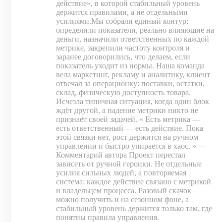
действие», в которой стабильный уровень
держится правилами, а не отдельными
усилиями.Мы собрали единый контур:
определили показатели, реально влияющие на
деньги, назначили ответственных по каждой
метрике, закрепили частоту контроля и
заранее договорились, что делаем, если
показатель уходит из нормы. Наша команда
вела маркетинг, рекламу и аналитику, клиент
отвечал за операционку: поставки, остатки,
склад, физическую доступность товара.
Исчезла типичная ситуация, когда один блок
ждёт другой, а падение метрики никто не
признаёт своей задачей. « Есть метрика —
есть ответственный — есть действие. Пока
этой связки нет, рост держится на ручном
управлении и быстро упирается в хаос. » —
Комментарий автора Проект перестал
зависеть от ручной героики. Не отдельные
усилия сильных людей, а повторяемая
система: каждое действие связано с метрикой
и владельцем процесса. Разовый скачок
можно получить и на сезонном фоне, а
стабильный уровень держится только там, где
понятны правила управления.