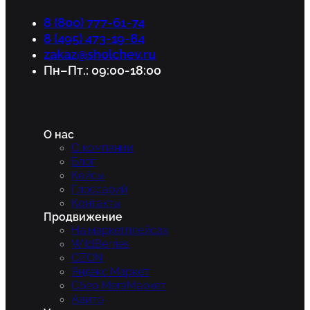
8 (800) 777-61-74
8 (495) 473-19-84
zakaz@sholchev.ru
Пн–Пт.: 09:00-18:00
О нас
О компании
Блог
Кейсы
Глоссарий
Контакты
Продвижение
На маркетплейсах
WildBerries
OZON
Яндекс.Маркет
Сбер МегаМаркет
Авито