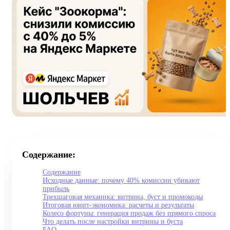
Содержание:
Содержание
Исходные данные: почему 40% комиссии убивают
прибыль
Трехшаговая механика: витрина, буст и промокоды
Итоговая юнит-экономика: расчеты и результаты
Колесо фортуны: генерация продаж без прямого спроса
Что делать после настройки витрины и буста
FAQ