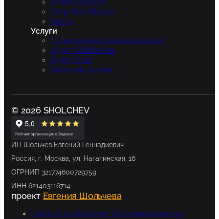
Яндекс.Маркет
Сбер МегаМаркет
Авито
Услуги
Подключение к маркетплейсам
Аудит WildBerries
Аудит Озон
Внешний трафик
© 2026 SHOLCHEV
ИП Шольчев Евгений Геннадиевич
Россия, г. Москва, ул. Нагатинская, 16
ОГРНИП 321774600729759
ИНН 621403116714
проект
Евгения Шольчева
Согласие на обработку персональных данных