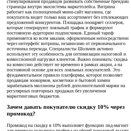
стимулирования продавцов развивать собственные брендовы
страницы внутри экосистемы маркетплейса. Витрина
работает как полноценный мини-сайт магазина, где
покупатель видит только ваш ассортимент без отвлекающих
предложений конкурентов. Площадка поощряет селлеров,
которые генерируют лояльный трафик и формируют
постоянную аудиторию подписчиков. Единый тариф
применяется ко всем заказам, оформленным непосредственно
через интерфейс витрины, независимо от первоначального
источника перехода. Специалисты Шольчев активно
используют эту особенность для оптимизации налоговой и
комиссионной нагрузки клиентов. Важно понимать: скидка
на комиссию действует не временно в рамках акции, а на
постоянной основе для всех лояльных покупателей. Это
фундаментальное правило платформы, которое позволяет
продавцам зоокормов, косметики и бытовой химии
зарабатывать миллионы рублей дополнительной маржи на
регулярных повторных продажах без увеличения
маркетинговых бюджетов.
Зачем давать покупателю скидку 10% через
промокод?
Промокод на скидку в 10% выполняет функцию лид-магнита
для перевода холодного трафика из общей поисковой выдачи