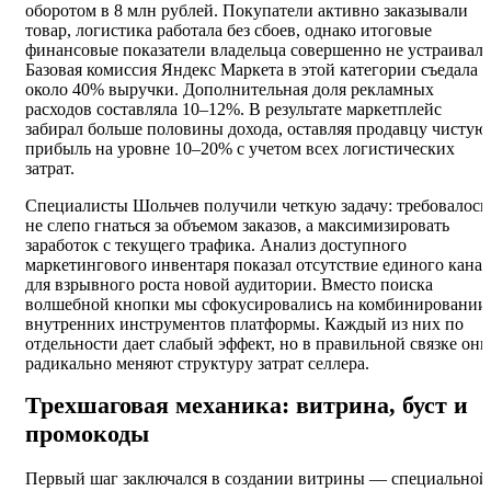
оборотом в 8 млн рублей. Покупатели активно заказывали
товар, логистика работала без сбоев, однако итоговые
финансовые показатели владельца совершенно не устраивали
Базовая комиссия Яндекс Маркета в этой категории съедала
около 40% выручки. Дополнительная доля рекламных
расходов составляла 10–12%. В результате маркетплейс
забирал больше половины дохода, оставляя продавцу чистую
прибыль на уровне 10–20% с учетом всех логистических
затрат.
Специалисты Шольчев получили четкую задачу: требовалось
не слепо гнаться за объемом заказов, а максимизировать
заработок с текущего трафика. Анализ доступного
маркетингового инвентаря показал отсутствие единого канал
для взрывного роста новой аудитории. Вместо поиска
волшебной кнопки мы сфокусировались на комбинировании
внутренних инструментов платформы. Каждый из них по
отдельности дает слабый эффект, но в правильной связке они
радикально меняют структуру затрат селлера.
Трехшаговая механика: витрина, буст и
промокоды
Первый шаг заключался в создании витрины — специальной