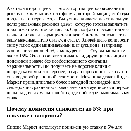
Аукцион второй цены — это алгоритм ценообразования в
рекламных кампаниях платформы, который защищает бюдже
продавца от перерасхода. Вы устанавливаете максимальную
долю рекламных расходов (ДРР), которую готовы заплатить з
продвижение карточки товара. Однако фактическая стоимост
клика или заказа формируется иначе. Система списывает не
вашу максимальную ставку, а ставку ближайшего конкурента
снизу плюс один минимальный шаг аукциона. Например,
если вы поставили 45%, а конкурент — 14%, вы заплатите
около 15%. Это позволяет занимать лидирующие позиции в
поисковой выдаче без необоснованного сжигания
маржинальности. Вы получаете не дорогие клики с
непредсказуемой конверсией, а гарантированные заказы по
справедливой рыночной стоимости. Механика делает Яндекс
Маркет принципиально более выгодной площадкой для
селлеров по сравнению с классическими аукционами первой
цены на других маркетплейсах, где побеждает максимальная
ставка.
Почему комиссия снижается до 5% при
покупке с витрины?
Яндекс Маркет использует пониженную ставку в 5% для