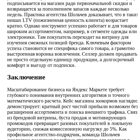
подписывается на магазин ради первоначальной скидки и
возвращается за пополнением запасов каждые несколько
недель. Практика агентства Шольчев доказывает, что в таких
нишах LTV (пожизненная ценность клиента) возрастает
кратно. Однако инструмент успешно работает и для товаров 
широким ассортиментом, например, в сегменте одежды или
электроники. Там покупатель переходит на витрину для
изучения смежных позиций бренда. Ключевым фактором
успеха становится не специфика самого товара, а грамотно
выстроенная воронка вовлечения. Селлер должен продавать
не просто отдельную единицу продукции, а долгосрочный
комфорт и выгоду от подписки.
Заключение
Масштабирование бизнеса на Яндекс Маркете требует
глубокого понимания внутренних алгоритмов и точного
математического расчета. Кейс магазина зоокормов наглядно
демонстрирует: кратный рост чистой прибыли возможен без
расширения ассортимента и поиска внешнего трафика. Связк
из брендовой витрины, буста продаж и мотивирующих
промокодов превращает разовых покупателей в лояльную
аудиторию, снижая комиссионную нагрузку до 5%. Как
профильное агентство-подрядчик, команда Шольчев