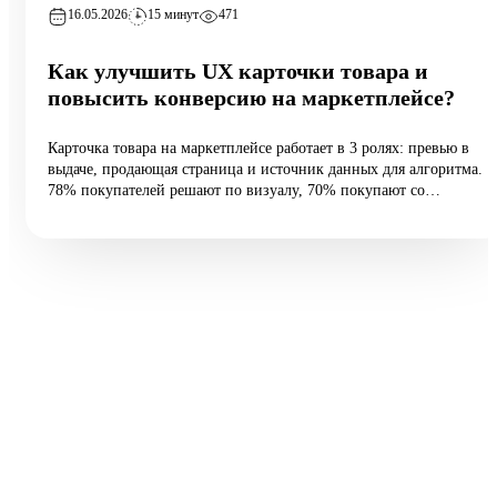
16.05.2026
15 минут
471
Как улучшить UX карточки товара и
повысить конверсию на маркетплейсе?
Карточка товара на маркетплейсе работает в 3 ролях: превью в
выдаче, продающая страница и источник данных для алгоритма.
78% покупателей решают по визуалу, 70% покупают со
смартфона, а средняя конверсия e-commerce — 2,27%.
Разбираем 5 типовых ошибок, 10 шагов улучшения и таблицу
различий между WB и Ozon: первые 60 vs 200 символов
заголовка, рейтинг с точностью до сотых, видео до 45 секунд и
блок совместимости.