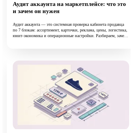
Аудит аккаунта на маркетплейсе: что это
и зачем он нужен
Аудит аккаунта — это системная проверка кабинета продавца
по 7 блокам: ассортимент, карточки, реклама, цены, логистика,
юнит-экономика и операционные настройки. Разбираем, зачем
он нужен растущим селлерам (а не только тем, у кого падают
продажи), 10 типовых ошибок аудита, пошаговый чек-лист
самопроверки и реальный кейс из категории home:
маржинальность поднялась на 6,5 п.п. за 8 недель при росте
оборота на 12%.