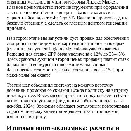
страницы магазина внутри платформы Яндекс Маркет.
Главное преимущество этого инструмента: при оформлении
заказа непосредственно с витрины базовая комиссия
маркетплейса падает с 40% до 5%. Важно не просто создать
базовую страницу, а сделать ее главным центром генерации
прибыли.
На втором этапе мы запустили буст продаж для обеспечения
стопроцентной видимости карточек по запросу «зоокорм»
(страница услуги: /uslugi/prodvizhenie-na-yandex-market/).
Разрешенная ставка ДРР была увеличена с 12% до 35–45%.
Здесь сработал аукцион второй цены: продавец платит ставк
ближайшего конкурента плюс минимальный шаг.
Фактическая стоимость трафика составила всего 15% при
максимальном охвате.
Третий шаг объединил систему: на каждую карточку
добавили промокод со скидкой 10% за подписку на витрину 
покупку с нее. Восемьдесят процентов покупателей из буста
выполнили это условие (по данным кабинета продавца за
декабрь 2024). Зоокорма обладают регулярным повторяемым
спросом, поэтому клиент возвращается за пятой пачкой
именно на витрину.
Итоговая юнит-экономика: расчеты и