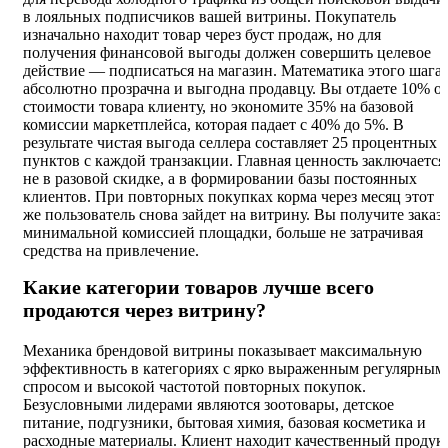
в лояльных подписчиков вашей витрины. Покупатель
изначально находит товар через буст продаж, но для
получения финансовой выгоды должен совершить целевое
действие — подписаться на магазин. Математика этого шага
абсолютно прозрачна и выгодна продавцу. Вы отдаете 10% о
стоимости товара клиенту, но экономите 35% на базовой
комиссии маркетплейса, которая падает с 40% до 5%. В
результате чистая выгода селлера составляет 25 процентных
пунктов с каждой транзакции. Главная ценность заключается
не в разовой скидке, а в формировании базы постоянных
клиентов. При повторных покупках корма через месяц этот
же пользователь снова зайдет на витрину. Вы получите заказ 
минимальной комиссией площадки, больше не затрачивая
средства на привлечение.
Какие категории товаров лучше всего
продаются через витрину?
Механика брендовой витрины показывает максимальную
эффективность в категориях с ярко выраженным регулярным
спросом и высокой частотой повторных покупок.
Безусловными лидерами являются зоотовары, детское
питание, подгузники, бытовая химия, базовая косметика и
расходные материалы. Клиент находит качественный продукт