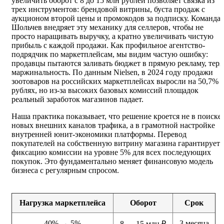
увеличить оборот с 8 до 15 млн рублей позволяет связка из
трех инструментов: брендовой витрины, буста продаж с
аукционом второй цены и промокодов за подписку. Команда
Шольчев внедряет эту механику для селлеров, чтобы не
просто наращивать выручку, а кратно увеличивать чистую
прибыль с каждой продажи. Как профильное агентство-
подрядчик по маркетплейсам, мы видим частую ошибку:
продавцы пытаются заливать бюджет в прямую рекламу, теря
маржинальность. По данным Nielsen, в 2024 году продажи
зоотоваров на российских маркетплейсах выросли на 50,7% 
рублях, но из-за высоких базовых комиссий площадок
реальный заработок магазинов падает.
Наша практика показывает, что решение кроется не в поиске
новых внешних каналов трафика, а в грамотной настройке
внутренней юнит-экономики платформы. Перевод
покупателей на собственную витрину магазина гарантирует
фиксацию комиссии на уровне 5% для всех последующих
покупок. Это фундаментально меняет финансовую модель
бизнеса с регулярным спросом.
Нагрузка маркетплейса
Оборот
Срок
40% → 5%
3 месяца
8 → 15 млн ₽