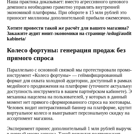
Наша практика доказывает: вместо агрессивного ценового
демпинга необходимо грамотно управлять внутренней
экономикой платформы. При обороте в 15 млн рублей это
приносит миллионы дополнительной прибыли ежемесячно.
Хотите провести такой же расчёт для вашего магазина?
Закажите аудит юнит-экономики на странице /uslugi/audit-
kabineta/
Колесо фортуны: генерация продаж без
прямого спроса
Параллельно с основной связкой мы протестировали промо-
инструмент «Колесо фортуны» — геймифицированный
формат для охвата холодной аудитории, доступный в рамках
медийного продвижения на платформе (уточните актуальну
доступность инструмента в вашем партнёрском кабинете). Эт
механика нацелена на пользователей, у которых в данный
момент нет прямого сформированного спроса на зоотовары.
Человек видит интерактивный баннер на платформе, крутит
виртуальное колесо и выигрывает персональную скидку на
ассортимент магазина.
Эксперимент принес дополнительный 1 млн рублей выручки
в первый месяц запуска. Такой результат подтверждает