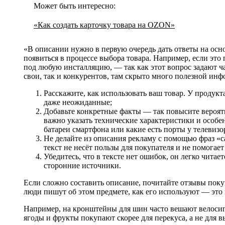
Может быть интересно:
«‎Как создать карточку товара на OZON»
«В описании нужно в первую очередь дать ответы на осн
появиться в процессе выбора товара. Например, если это 
под любую инсталляцию, — так как этот вопрос задают ч
свои, так и конкурентов, там скрыто много полезной ин
Расскажите, как использовать ваш товар. У продук
даже неожиданные;
Добавьте конкретные факты — так повысите вероят
важно указать технические характеристики и особен
батареи смартфона или какие есть порты у телевизо
Не делайте из описания рекламу с помощью фраз 
текст не несёт пользы для покупателя и не помогает
Убедитесь, что в тексте нет ошибок, он легко читает
сторонние источники.
Если сложно составить описание, почитайте отзывы поку
люди пишут об этом предмете, как его используют — это
Например, на кронштейны для шин часто вешают велоси
ягоды и фрукты покупают скорее для перекуса, а не для 