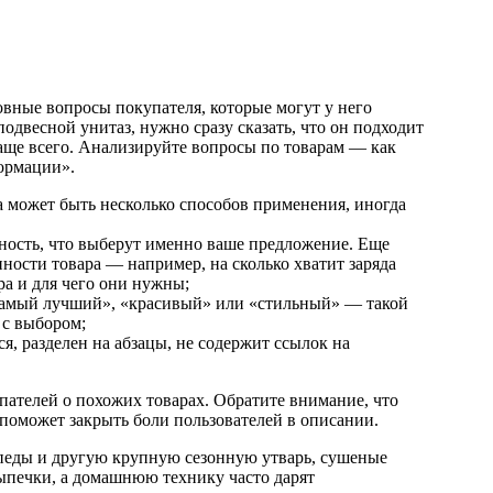
овные вопросы покупателя, которые могут у него
подвесной унитаз, нужно сразу сказать, что он подходит
аще всего. Анализируйте вопросы по товарам — как
формации».
та может быть несколько способов применения, иногда
ность, что выберут именно ваше предложение. Еще
ности товара — например, на сколько хватит заряда
ра и для чего они нужны;
«самый лучший», «красивый» или «стильный» — такой
 с выбором;
ся, разделен на абзацы, не содержит ссылок на
пателей о похожих товарах. Обратите внимание, что
 поможет закрыть боли пользователей в описании.
педы и другую крупную сезонную утварь, сушеные
выпечки, а домашнюю технику часто дарят